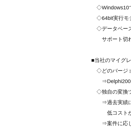
◇Windows
◇64bit実行
◇データベース
サポート切れ
■当社のマイグ
◇どのバージョ
⇒Delphi2
◇独自の変換ツ
⇒過去実績にお
低コストかつ
⇒案件に応じて