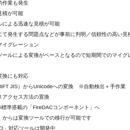
作業も発生
見積が可能
による迅速な見積が可能
発生する問題点などが事前に判明／信頼性の高い見
イグレーション
ルによる変換がベースとなるので短期間でのマイグ
変換にも対応
FT JIS）からUnicodeへの変換 ※自動検出＋手作業
アクセス方法の置換
i標準搭載の「FireDACコンポーネント」へ
からは変換ツールでの移行が可能です
対応ツールは開発中