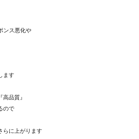
ポンス悪化や
します
『高品質』
るので
さらに上がります