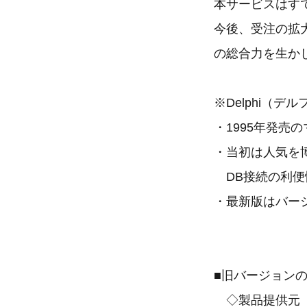
本サービスはす
今後、受注の拡
の総合力を生か
※Delphi（デ
・1995年発売
・当初は人気を
DB接続の利便
・最新版はバージ
■旧バージョン
◇製品提供元（