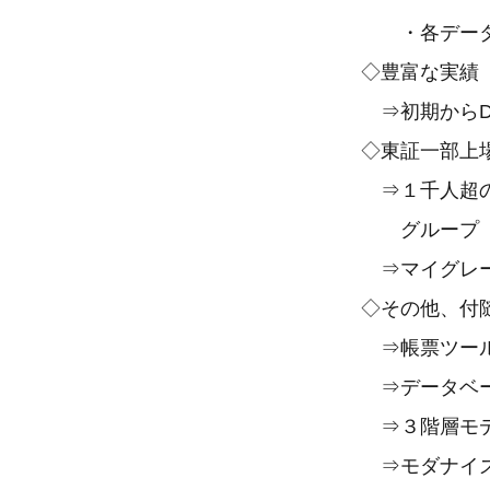
・各データベ
◇豊富な実績
⇒初期からDe
◇東証一部上場
⇒１千人超の技
グループ
⇒マイグレーシ
◇その他、付
⇒帳票ツール
⇒データベースの変
⇒３階層モデル
⇒モダナイ