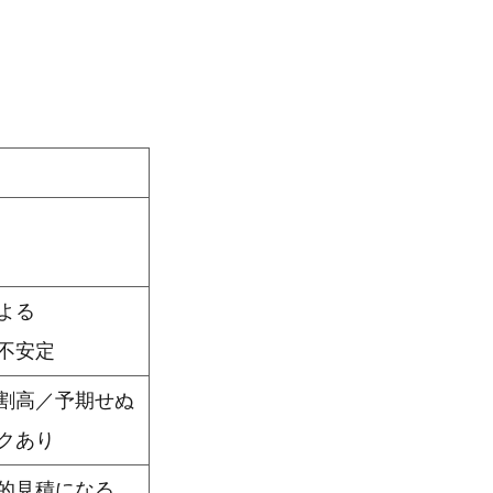
よる
不安定
割高／予期せぬ
クあり
的見積になる