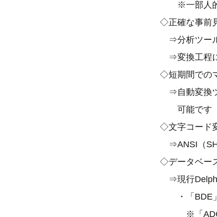
※一部人的
◇正確な事前
⇒分析ツール
⇒変換工程にて
◇短期間でのマ
⇒自動変換ツー
可能です
◇文字コード
⇒ANSI（SHI
◇データベース
⇒現行Delph
・「BDE」
※「ADO」