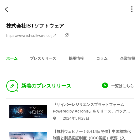
株式会社ISTソフトウェア
https://www.ist-software.co.jp/
ホーム
プレスリリース
採用情報
コラム
企業情報
D
新着のプレスリリース
一覧はこちら
『サイバーレジリエンスプラットフォーム
Powered by Acronis』をリリース、バックア
ップからセキュリティ対策まで－皆様のビジ
2024年5月28日
ネスに安心と安全を－
【無料ウェビナー！6月14日開催】中国標準化
制度と製品認証制度（CCC認証）概要（入門