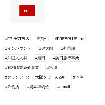
#FP HOTELS
#訪日
#FREEPLUS Inc
#インバウンド
#健太郎
#外国籍
#外国人人材
#須田
#訪日旅行事業
#有料職業紹介事業
#宮澤
#グランフロント大阪タワーA 29F
#本件
#飲食店
#資本準備金
#e-mail