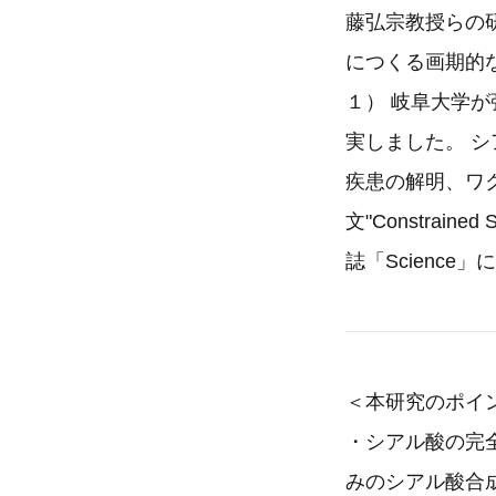
藤弘宗教授らの
につくる画期的
１） 岐阜大学
実しました。 
疾患の解明、ワ
文"Constrained S
誌「Scienc
＜本研究のポイ
・シアル酸の完
みのシアル酸合