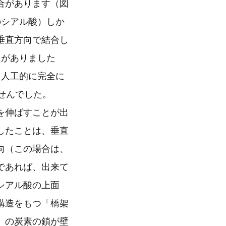
合があります（図
のシアル酸）しか
垂直方向で結合し
題がありました
を人工的に完全に
せんでした。
を伸ばすことが出
したことは、垂直
向（この場合は、
であれば、出来て
シアル酸の上面
構造をもつ「橋架
」の炭素の鎖が壁