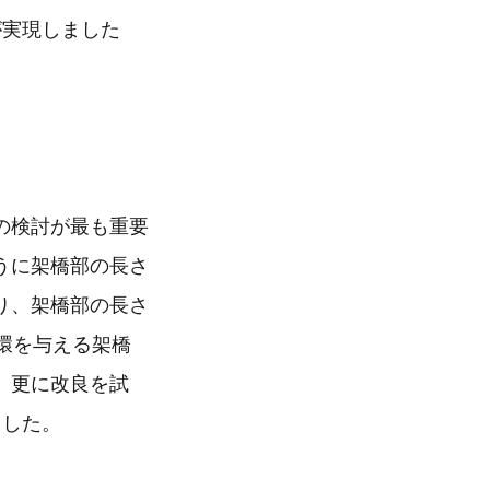
が実現しました
の検討が最も重要
うに架橋部の長さ
り、架橋部の長さ
環を与える架橋
。更に改良を試
ました。