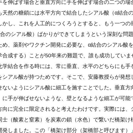
手を伸ばす場合と垂直方向に手を伸ばす場合の二つの場
も天然の糖鎖には水平方向で結合したシアル酸（α結合
しかし、これを人工的につくろうとすると、もう一つの
結合のシアル酸）ばかりができてしまうという深刻な問
ため、薬剤やワクチン開発に必要な、α結合のシアル酸
学合成する）ことが50年来の難題で、誰も成功していま
化学結合を作る時には、常に垂直、水平のどちらにも手
をシアル酸が持つためです。そこで、安藤教授らが発想
せないようにシアル酸に細工を施すことでした。垂直方
）に手が伸ばせないような、壁となるような細工が可能
方向に完全に限定されると考えたわけです。実際には、
同士（酸素と窒素）を炭素の鎖（水色）で繋いだ橋架け
開発しました。この「橋架け部分（架橋部と呼びます）