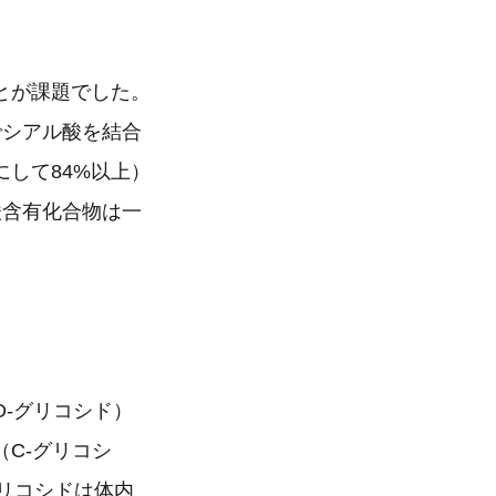
とが課題でした。
でシアル酸を結合
して84%以上）
酸含有化合物は一
-グリコシド）
C-グリコシ
グリコシドは体内