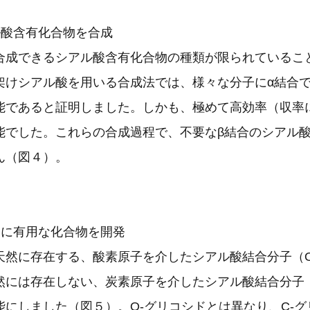
ル酸含有化合物を合成
合成できるシアル酸含有化合物の種類が限られているこ
架けシアル酸を用いる合成法では、様々な分子にα結合
能であると証明しました。しかも、極めて高効率（収率に
能でした。これらの合成過程で、不要なβ結合のシアル
ん（図４）。
発に有用な化合物を開発
天然に存在する、酸素原子を介したシアル酸結合分子（O
然には存在しない、炭素原子を介したシアル酸結合分子（
能にしました（図５）。O-グリコシドとは異なり、C-