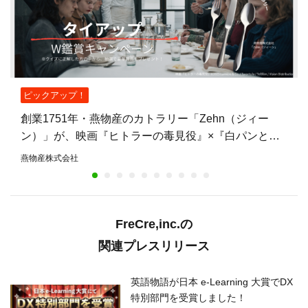
ピックアップ！
創業1751年・燕物産のカトラリー「Zehn（ジィー
ン）」が、映画『ヒトラーの毒見役』×『白パンと独
裁者』W鑑賞キャンペーンの賞品に——燕物産初の映
燕物産株式会社
画タイアップ
FreCre,inc.の
関連プレスリリース
英語物語が日本 e-Learning 大賞でDX
特別部門を受賞しました！