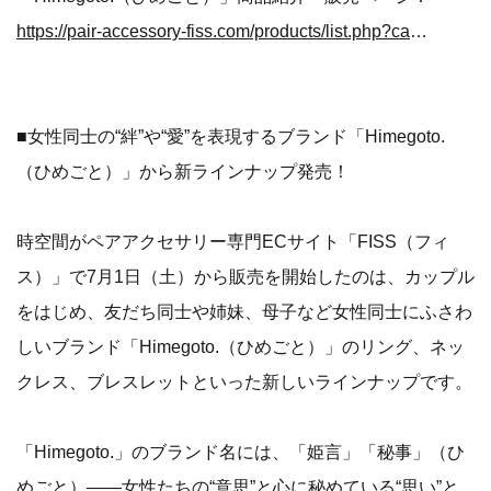
https://pair-accessory-fiss.com/products/list.php?category_id=407
■女性同士の“絆”や“愛”を表現するブランド「Himegoto.
（ひめごと）」から新ラインナップ発売！
時空間がペアアクセサリー専門ECサイト「FISS（フィ
ス）」で7月1日（土）から販売を開始したのは、カップル
をはじめ、友だち同士や姉妹、母子など女性同士にふさわ
しいブランド「Himegoto.（ひめごと）」のリング、ネッ
クレス、ブレスレットといった新しいラインナップです。
「Himegoto.」のブランド名には、「姫言」「秘事」（ひ
めごと）――女性たちの“意思”と心に秘めている“思い”と