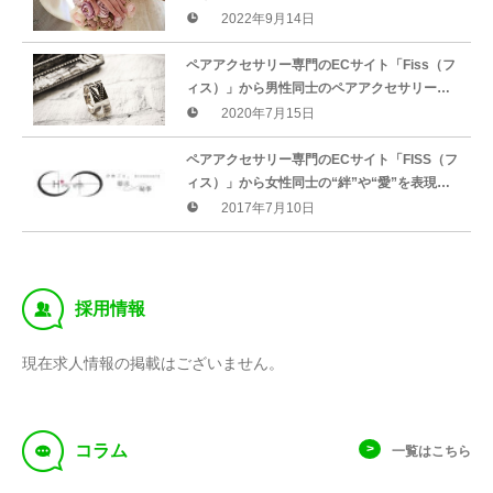
が3年で累計販売数400本突破。“主役は女
2022年9月14日
性、目線は男性”がコンセプト。
ペアアクセサリー専門のECサイト「Fiss（フ
ィス）」から男性同士のペアアクセサリーラ
イン「Fiss -homme-（フィス-オム-）」の販
2020年7月15日
売を開始しました。
ペアアクセサリー専門のECサイト「FISS（フ
ィス）」から女性同士の“絆”や“愛”を表現す
るブランド「Himegoto.（ひめごと）」の新
2017年7月10日
ラインナップ発売！
‰
採用情報
現在求人情報の掲載はございません。
f
コラム
一覧はこちら