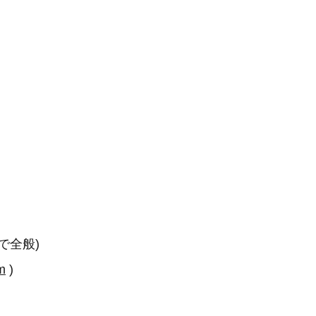
で全般)
m
)