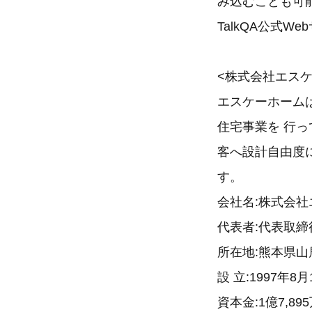
み込むことも可
TalkQA公式We
<株式会社エス
エスケーホーム
住宅事業を 行
客へ設計自由度に
す。
会社名:株式会社
代表者:代表取締役
所在地:熊本県山鹿
設 立:1997年8月
資本金:1億7,89