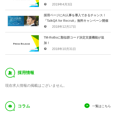
28回 Japan IT WEEK 春 AI・業務自動化展」
2019年4月3日
出展のお知らせ
採用ページにAI人事を導入できるチャンス！
「TalkQA for Recruit」無料キャンペーン開催
2018年12月17日
TM-RoBoに類似群コード決定支援機能が追
加！
2018年10月31日
‰
採用情報
現在求人情報の掲載はございません。
f
コラム
一覧はこちら