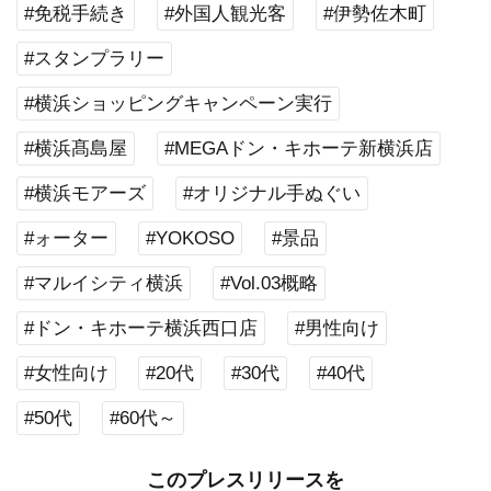
#免税手続き
#外国人観光客
#伊勢佐木町
#スタンプラリー
#横浜ショッピングキャンペーン実行
#横浜髙島屋
#MEGAドン・キホーテ新横浜店
#横浜モアーズ
#オリジナル手ぬぐい
#ォーター
#YOKOSO
#景品
#マルイシティ横浜
#Vol.03概略
#ドン・キホーテ横浜西口店
#男性向け
#女性向け
#20代
#30代
#40代
#50代
#60代～
このプレスリリースを