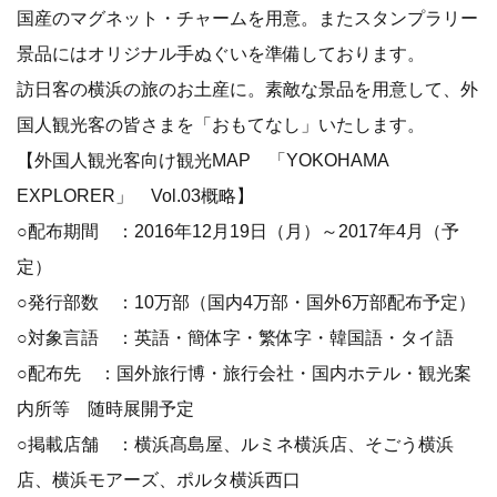
国産のマグネット・チャームを用意。またスタンプラリー
景品にはオリジナル手ぬぐいを準備しております。
訪日客の横浜の旅のお土産に。素敵な景品を用意して、外
国人観光客の皆さまを「おもてなし」いたします。
【外国人観光客向け観光MAP 「YOKOHAMA
EXPLORER」 Vol.03概略】
○配布期間 ：2016年12月19日（月）～2017年4月（予
定）
○発行部数 ：10万部（国内4万部・国外6万部配布予定）
○対象言語 ：英語・簡体字・繁体字・韓国語・タイ語
○配布先 ：国外旅行博・旅行会社・国内ホテル・観光案
内所等 随時展開予定
○掲載店舗 ：横浜髙島屋、ルミネ横浜店、そごう横浜
店、横浜モアーズ、ポルタ横浜西口