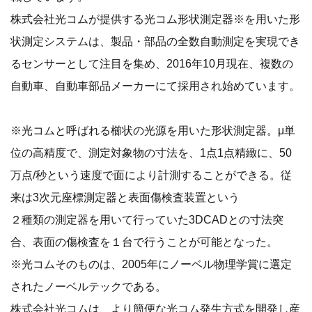
株式会社光コムが提供する光コム形状測定器※を用いた形
状測定システムは、製品・部品の全数自動測定を実現でき
るセンサーとして注目を集め、2016年10月現在、複数の
自動車、自動車部品メーカーにて採用され始めています。
※光コムと呼ばれる櫛状の光源を用いた形状測定器。μ単
位の高精度で、測定対象物の寸法を、1点1点精緻に、50
万点/秒という速度で面により計測することができる。従
来は3次元座標測定器と表面傷検査装置という
２種類の測定器を用いて行っていた3DCADとの寸法突
合、表面の傷検査を１台で行うことが可能となった。
※光コムそのものは、2005年にノーベル物理学賞に選定
されたノーベルテックである。
株式会社光コムは、より簡便な光コム発生方式を開発し産