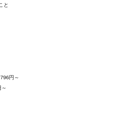
こと
796円～
円～