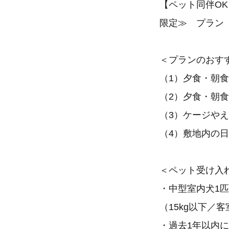
【ペット同伴O
限定≫ プラン
＜プランのおす
（1）夕食・朝
（2）夕食・朝
（3）ケージや
（4）敷地内の日
＜ペット受け入
・中型室内犬1
（15kg以下／客
・過去1年以内