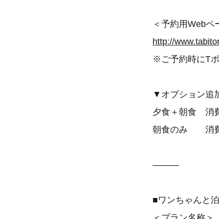
＜予約用Webペ
http://www.tabit
※ご予約時にT
▼オプション追
夕食＋朝食 消費税
朝食のみ 消費税
―――
■ワンちゃんと
＜プラン名称＞