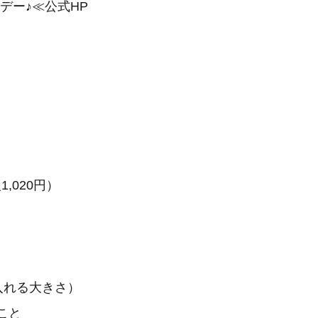
デー♪≪公式HP
020円）
に入れる大きさ）
こと