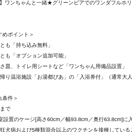
K】ワンちゃんと一緒★グリーンピアでのワンダフルホリ
すめポイント＞
食とも「持ち込み無料」
食とも「オプション追加可能」
えさ皿、トイレ用シートなど「ワンちゃん用備品設置」
帰り温浴施設「お湯都ぴあ」の「入浴券付」（通常大人1,
れ条件＞
匹まで
室設置のケージ[高さ60cm／幅93.8cm／奥行63.8cm]
に狂犬病および5種類混合以上のワクチンを接種している