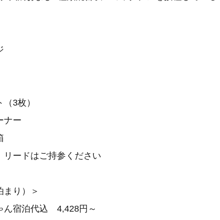
ジ
ト（3枚）
ーナー
箱
、リードはご持参ください
泊まり）＞
ん宿泊代込 4,428円～