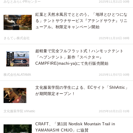
みなとみらいPRセンター
2025年11月21日 00時
紅葉と天然水風呂でととのう。「地球とひとつにな
る」テントサウナサービス『アテンドサウナ』リニ
ューアル。秋限定キャンペーン開始
きもてぃ株式会社
2025年11月10日 08時
超軽量で完全フルフラット式！ハンモックテント
「ヘブンテント」新作『スペクター』
CAMPFIRE(machi-ya)にて先行販売開始
株式会社ALATAMA
2025年11月07日 00時
文化服装学院の学生による、ECサイト「ShhAttic」
が期間限定オープン！
文化服装学院 shhattic
2025年10月21日 01時
CRAFT、「第1回 Nordisk Mountain Trail in
YAMANASHI CHUO」に協賛