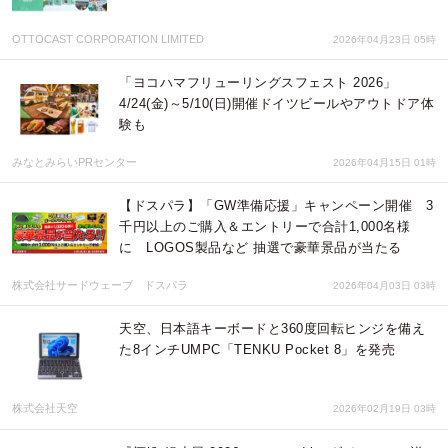
OTTOCAST CORPORATION LIMITED
2026年04月23日 05時
「ヨコハマフリューリングスフェスト 2026」
4/24(金)～5/10(日)開催ドイツビールやアウトドア体
験も
みなとみらいPRセンター
2026年04月15日 01時
【ドスパラ】「GW準備応援」キャンペーン開催 3
千円以上のご購入＆エントリーで合計1,000名様
に LOGOS製品など 抽選で豪華景品が当たる
株式会社サードウェーブ ドスパラ
2026年04月03日 03時
天空、日本語キーボードと360度回転ヒンジを備え
た8インチUMPC「TENKU Pocket 8」を発売
株式会社天空
2026年02月19日 03時