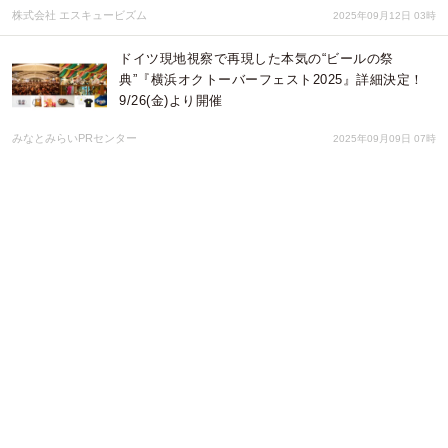
株式会社 エスキュービズム
2025年09月12日 03時
ドイツ現地視察で再現した本気の“ビールの祭
典”『横浜オクトーバーフェスト2025』詳細決定！
9/26(金)より開催
みなとみらいPRセンター
2025年09月09日 07時
【TOKYO MX、BS11にて再放送！】TVアニメ「ハ
ーレムきゃんぷっ！」 第2話のあらすじ・カット公
開！
株式会社彗星社
2025年08月22日 06時
約100種類のビールを揃えた本格派“ビールの祭
典”『横浜オクトーバーフェスト2025』9/26(金)より
横浜赤レンガ倉庫にて開催！
みなとみらいPRセンター
2025年08月19日 06時
盆踊りもキッズパークも！嵯峨嵐山夏祭り2025が9