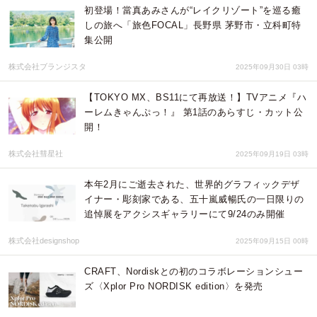
初登場！當真あみさんが“レイクリゾート”を巡る癒
しの旅へ「旅色FOCAL」長野県 茅野市・立科町特
集公開
株式会社ブランジスタ
2025年09月30日 03時
【TOKYO MX、BS11にて再放送！】TVアニメ『ハ
ーレムきゃんぷっ！』 第1話のあらすじ・カット公
開！
株式会社彗星社
2025年09月19日 03時
本年2月にご逝去された、世界的グラフィックデザ
イナー・彫刻家である、五十嵐威暢氏の一日限りの
追悼展をアクシスギャラリーにて9/24のみ開催
株式会社designshop
2025年09月15日 00時
CRAFT、Nordiskとの初のコラボレーションシュー
ズ〈Xplor Pro NORDISK edition〉を発売