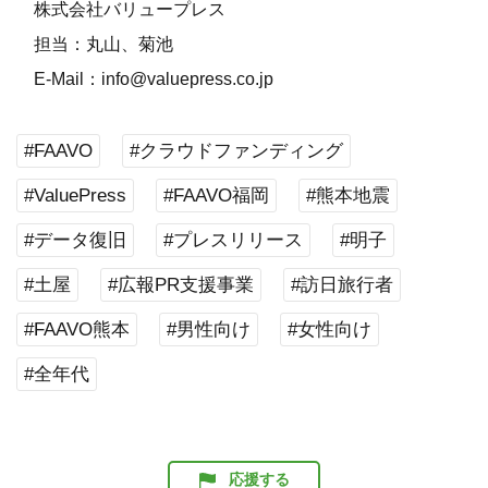
株式会社バリュープレス
担当：丸山、菊池
E-Mail：info@valuepress.co.jp
#FAAVO
#クラウドファンディング
#ValuePress
#FAAVO福岡
#熊本地震
#データ復旧
#プレスリリース
#明子
#土屋
#広報PR支援事業
#訪日旅行者
#FAAVO熊本
#男性向け
#女性向け
#全年代
応援する