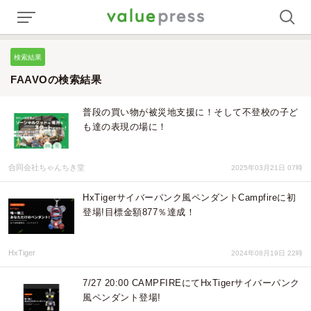
検索結果
FAAVOの検索結果
普段の買い物が被災地支援に！そして不登校の子ど
も達の表現の場に！
合同会社ちゃんちき堂
2025年03月21日 07時
HxTigerサイバーパンク風ペンダントCampfireに初
登場!目標金額877％達成！
HxTiger
2024年08月19日 22時
7/27 20:00 CAMPFIREにてHxTigerサイバーパンク
風ペンダント登場!