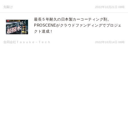
先駆け
2022年10月21日 08時
最長５年耐久の日本製カーコーティング剤。
PROSCENEがクラウドファンディングでプロジェ
クト達成！
合同会社Ｔａｓｕｋｅ－Ｔｅｃｈ
2022年10月14日 06時
本格蕎麦と萌えの融合！
痛そばプロジェクト委員会
2022年10月03日 01時
経営者と人事のコミュニティ「人事の部屋」、初期
メンバー募集に伴いCAMPFIREにて2022年10月1日
よりイベント参加者・スポンサー企業の募集を開始
人事の部屋 - 人や組織に本気で向き合う経営者と人事のコミュニティを作りたい
2022年09月28日 23時