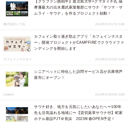
【クラファン挑戦中】鹿児島大学×クマタイチ氏 薩
摩藩最大の出水麓武家屋敷群にサウナ「サツマ・サ
ムライ・サウナ」を作るプロジェクト始動！
株式会社いづる
2023年01月17日 01時
カフェイン取り過ぎ防止アプリ「カフェインマスタ
ー」開発プロジェクトがCAMPFIREでクラウドファ
ンディングを開始します
カフェインマスター
2023年01月16日 01時
シニアペットに特化した訪問サービス店が兵庫県芦
屋市にオープン！
Leopon
2023年01月09日 01時
サウナ好き、地方を元気にしたいあなたへ〜100年
先も活気溢れる地域に〜【貸切薬草サウナ付】町家
ホテル新設PJT＠長浜 2023年春OPEN予定！