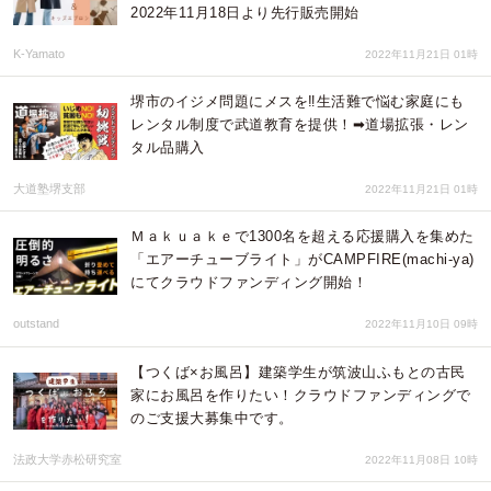
2022年11月18日より先行販売開始
K-Yamato
2022年11月21日 01時
堺市のイジメ問題にメスを‼生活難で悩む家庭にも
レンタル制度で武道教育を提供！➡道場拡張・レン
タル品購入
大道塾堺支部
2022年11月21日 01時
Ｍａｋｕａｋｅで1300名を超える応援購入を集めた
「エアーチューブライト」がCAMPFIRE(machi-ya)
にてクラウドファンディング開始！
outstand
2022年11月10日 09時
【つくば×お風呂】建築学生が筑波山ふもとの古民
家にお風呂を作りたい！クラウドファンディングで
のご支援大募集中です。
法政大学赤松研究室
2022年11月08日 10時