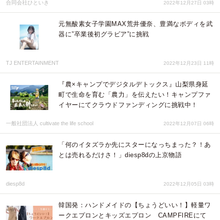
合同会社ひといき
2022年12月27日 03時
元無酸素女子学園MAX荒井優奈、豊満なボディを武
器に”卒業後初グラビア”に挑戦
TJ ENTERTAINMENT
2022年12月23日 11時
『農×キャンプでデジタルデトックス』山梨県身延
町で生命を育む「農力」を伝えたい！キャンプファ
イヤーにてクラウドファンディングに挑戦中！
一般社団法人 cultivate the life school
2022年12月07日 06時
「何のイタズラか先にスターになっちまった？！あ
とは売れるだけさ！」diesp8dの上京物語
diesp8d
2022年12月05日 03時
韓国発：ハンドメイドの【ちょうどいい！】軽量ワ
ークエプロンとキッズエプロン CAMPFIREにて