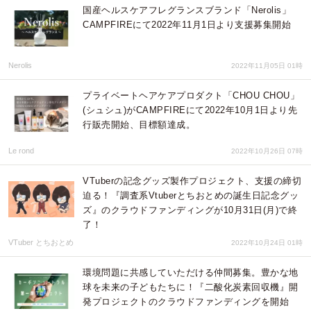
国産ヘルスケアフレグランスブランド「Nerolis」
CAMPFIREにて2022年11月1日より支援募集開始
Nerolis
2022年11月05日 01時
プライベートヘアケアプロダクト「CHOU CHOU」
(シュシュ)がCAMPFIREにて2022年10月1日より先
行販売開始、目標額達成。
Le rond
2022年10月26日 07時
VTuberの記念グッズ製作プロジェクト、支援の締切
迫る！『調査系Vtuberとちおとめの誕生日記念グッ
ズ』のクラウドファンディングが10月31日(月)で終
了！
VTuber とちおとめ
2022年10月24日 01時
環境問題に共感していただける仲間募集。豊かな地
球を未来の子どもたちに！『二酸化炭素回収機』開
発プロジェクトのクラウドファンディングを開始