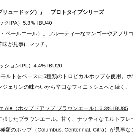
g（ブリュードッグ）』 プロトタイプシリーズ
ックIPA）5.3％ IBU40
ィア・ペールエール）。フルーティーなマンゴーやアプリ
苦味が見事にマッチ。
セッションIPL）4.4% IBU20
ナ―モルトをベースに5種類のトロピカルホップを使用。
ンジェリンの味わいから辛口なフィニッシュへと続く。
rown Ale（ホップドアップ ブラウンエール）6.3% IBU85
主張したブラウンエール。甘く、ナッティなモルトフレ
のホップ（Columbus, Centennial, Citra）が