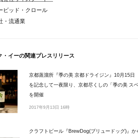
ービッド・クロール
社・流通業
ク・イーの
関連プレスリリース
京都蒸溜所『季の美 京都ドライジン』10月15日
を記念して一夜限り、京都尽くしの「季の美 ス
を開催
2017年9月13日 16時
クラフトビール『BrewDog(ブリュードッグ)』