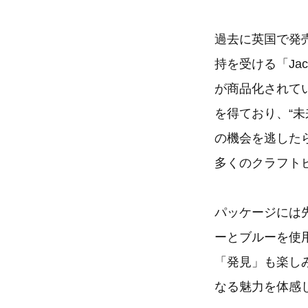
過去に英国で発
持を受ける「Jac
が商品化されて
を得ており、“
の機会を逃した
多くのクラフト
パッケージには
ーとブルーを使
「発見」も楽し
なる魅力を体感