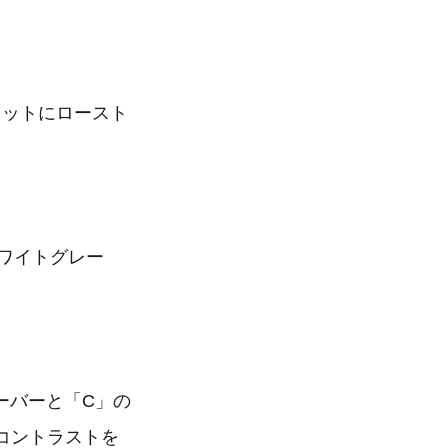
コットにロースト
ホワイトグレー
ーバーと「C」の
見事なコントラストを