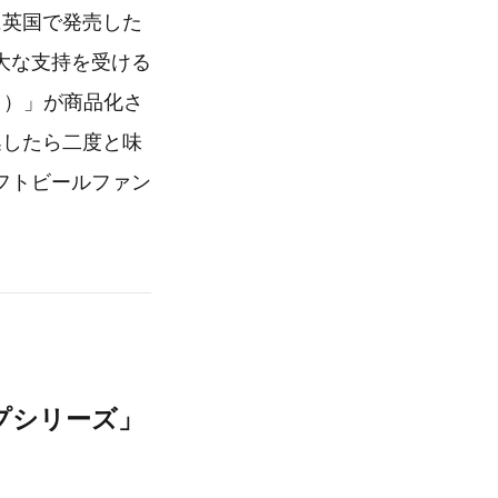
に英国で発売した
大な支持を受ける
サイコ）」が商品化さ
逃したら二度と味
フトビールファン
プシリーズ」