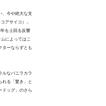
い、今や絶大な支
o（ココアサイコ）」
例年を上回る反響
テムによってはこ
クターならずとも
ラルなバニラカラ
られる「驚き」と
ードッグ」のさら