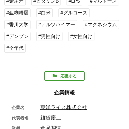
#金芽米
#ビタミンB
#LPS
#マルトース
#亜糊粉層
#白米
#グルコース
#香川大学
#アルツハイマー
#マグネシウム
#デンプン
#男性向け
#女性向け
#全年代
応援する
企業情報
東洋ライス株式会社
企業名
雑賀慶二
代表者名
食品関連
業種