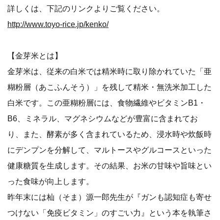
詳しくは、下記のリンクよりご覧ください。
http://www.toyo-rice.jp/kenko/
【金芽米とは】
金芽米は、従来の白米では精米時に取り除かれていた「亜
糊粉層（あこふんそう）」を残して精米・無洗米加工した
白米です。この亜糊粉層には、食物繊維やビタミンB1・
B6、ミネラル、マグネシウムなどが豊富に含まれてお
り、また、酵素が多く含まれているため、浸水時や炊飯時
にデンプンを分解して、マルトースやグルコースといった
健康糖質を生成します。その結果、お米の甘味や旨味とい
った食味が向上します。
昨年末には杣（そま）源一郎先生が『ガンも認知症も寄せ
つけない「免疫ビタミン」のすごい力』という本を執筆さ