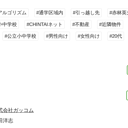
アルゴリズム
#通学区域内
#引っ越し先
#赤林英
小中学校
#CHINTAIネット
#不動産
#近隣物件
#公立小中学校
#男性向け
#女性向け
#20代
式会社ガッコム
田洋志