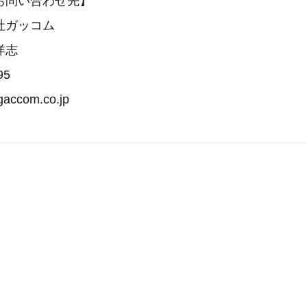
お問い合わせ先】
社ガッコム
洋志
95
gaccom.co.jp