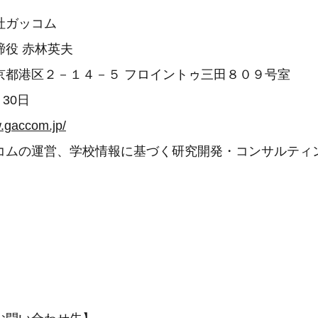
社ガッコム
締役 赤林英夫
京都港区２－１４－５ フロイントゥ三田８０９号室
月30日
w.gaccom.jp/
コムの運営、学校情報に基づく研究開発・コンサルティ