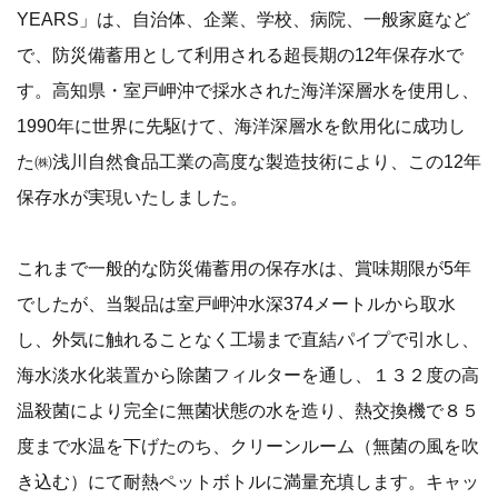
YEARS」は、自治体、企業、学校、病院、一般家庭など
で、防災備蓄用として利用される超長期の12年保存水で
す。高知県・室戸岬沖で採水された海洋深層水を使用し、
1990年に世界に先駆けて、海洋深層水を飲用化に成功し
た㈱浅川自然食品工業の高度な製造技術により、この12年
保存水が実現いたしました。
これまで一般的な防災備蓄用の保存水は、賞味期限が5年
でしたが、当製品は室戸岬沖水深374メートルから取水
し、外気に触れることなく工場まで直結パイプで引水し、
海水淡水化装置から除菌フィルターを通し、１３２度の高
温殺菌により完全に無菌状態の水を造り、熱交換機で８５
度まで水温を下げたのち、クリーンルーム（無菌の風を吹
き込む）にて耐熱ペットボトルに満量充填します。キャッ