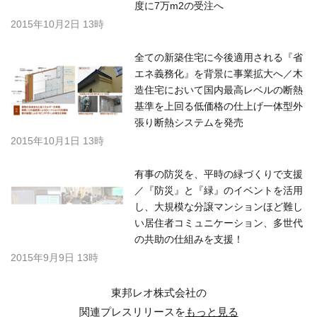
度に7万m2の受注へ
2015年10月2日 13時
全ての新築住宅に今後適用される『省
エネ義務化』を背景に事業拡大へ／木
造住宅において国内最高レベルの断熱
基準を上回る低価格の仕上げ一体型外
張り断熱システムを発売
2015年10月1日 13時
有事の防災を、平時の緑づくりで支援
／『防災』と『緑』のイベントを活用
し、大規模な分譲マンションほど難し
い居住者コミュニケーション、多世代
の共助の仕組みを支援！
2015年9月9日 13時
東邦レオ株式会社の
関連プレスリリースを
もっと見る