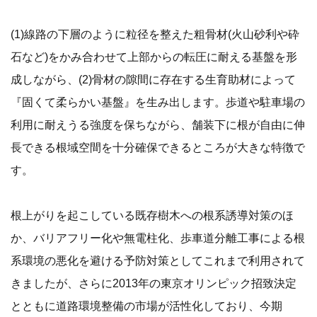
(1)線路の下層のように粒径を整えた粗骨材(火山砂利や砕
石など)をかみ合わせて上部からの転圧に耐える基盤を形
成しながら、(2)骨材の隙間に存在する生育助材によって
『固くて柔らかい基盤』を生み出します。歩道や駐車場の
利用に耐えうる強度を保ちながら、舗装下に根が自由に伸
長できる根域空間を十分確保できるところが大きな特徴で
す。
根上がりを起こしている既存樹木への根系誘導対策のほ
か、バリアフリー化や無電柱化、歩車道分離工事による根
系環境の悪化を避ける予防対策としてこれまで利用されて
きましたが、さらに2013年の東京オリンピック招致決定
とともに道路環境整備の市場が活性化しており、今期