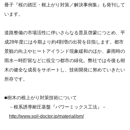
冊子『桜の踏圧・根上がり対策／解決事例集』も発刊して
います。
道路整備の市場活性に伴いさらなる普及啓蒙につとめ、平
成28年度には今期より約4割増の出荷を目指します。都市
景観の向上やヒートアイランド現象緩和のほか、豪雨時の
雨水一時貯留などに役立つ都市の緑化。弊社では今後も樹
木の健全な成長をサポートし、技術開発に努めていきたい
所存です。
■樹木の根上がり対策技術について
－根系誘導耐圧基盤『パワーミックス工法』－
http://www.soil-doctor.jp/material/pm/