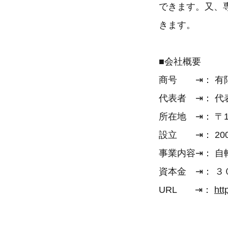
できます。又、
きます。
■会社概要
商号 ⇥： 有
代表者 ⇥： 
所在地 ⇥： 〒
設立 ⇥： 20
事業内容⇥： 
資本金 ⇥： ３
URL ⇥：
htt