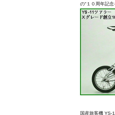
の”１０周年記
国産旅客機 YS