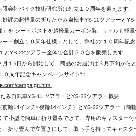
有限会社バイク技術研究所は創立１０周年を迎えます。
好評の超軽量の折りたたみ自転車YS-11ツアラーとYS-
様」を シートポストを超軽量カーボン製、サドルも軽量
レード創立１０周年仕様」として、弊社の”１０周年記
-11 とYS-22ツアラー全体で合計５０台を販売します。
２月１6日から開始して、商品のお届けは３月下旬から
”１０周年記念キャンペーンサイト”：
ke.com/campaign.html
たみ自転車YS-11 ツアラーとYS-22ツアラー概要
ー（前輪14インチ×後輪14インチ）とYS-22ツアラー（前
軽くて小型で簡単に折り畳みできて、専用のキャスター付
と、折り畳んで立置きにして、取っ手を持ってキャスタ