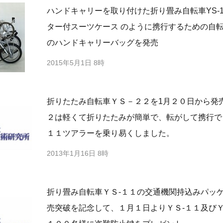
ハンドキャリーを取り付けた折り畳み自転車YS-11
ター付スーツケース のように携行するための自
のハンドキャリーバッグを発売
2015年5月1日 8時
折りたたみ自転車ＹＳ－２２を1月２０日から発
２は軽くて折りたたみが簡単で、転がして携行で
１１ツアラーを乗り易くしました。
2013年1月16日 8時
折り畳み自転車ＹＳ-１１の交通機関持込みパッ
売突破を記念して、１月１日よりＹＳ-１１及びＹ