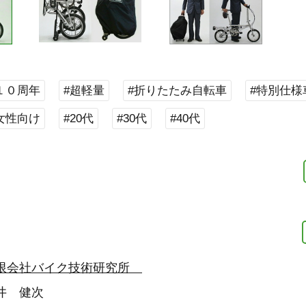
１０周年
#超軽量
#折りたたみ自転車
#特別仕様
女性向け
#20代
#30代
#40代
限会社バイク技術研究所
井 健次