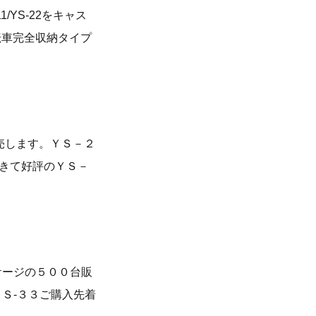
/YS-22をキャス
転車完全収納タイプ
売します。ＹＳ－２
きて好評のＹＳ－
ケージの５００台販
Ｓ-３３ご購入先着