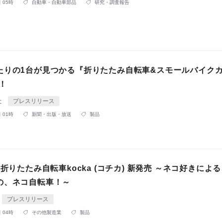
 05時
自動車・自動車部品
研究・調査報告
たりの1台が見つかる『折りたたみ自転車&スモールバイク
売！
社
プレスリリース
 01時
新聞・出版・放送
製品
ら折りたたみ自転車kocka (コチカ) 新発売 ～ネコ好きによ
の、ネコ自転車！～
プレスリリース
 04時
その他製造業
製品