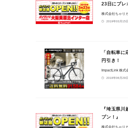
23日にプ
株式会社ちゃり
2019年03月15日
「自転車に応
円引き！
ImpactLink 株
2018年06月29日
『埼玉県川
プン！』
株式会社ちゃり