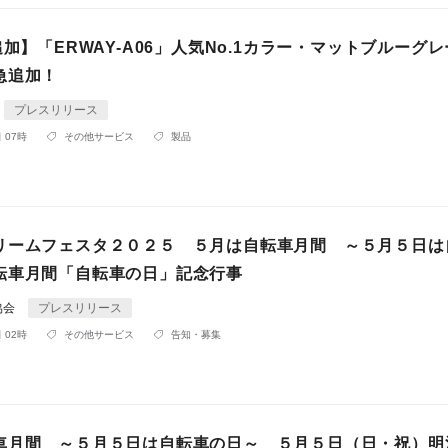
追加】「ERWAY-A06」人気No.1カラー・マットブルーグ
急追加！
プレスリリース
 07時
その他サービス
製品
リームフェスタ２０２５ ５月は自転車月間 ～５月５日は
転車月間「自転車の日」記念行事
協会
プレスリリース
 02時
その他サービス
告知・募集
車月間 ～５月５日は自転車の日～ ５月５日（日・祝）明