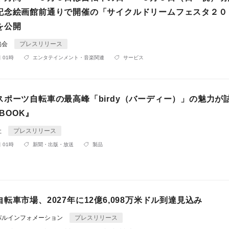
記念絵画館前通りで開催の「サイクルドリームフェスタ２０
を公開
協会
プレスリリース
 01時
エンタテインメント・音楽関連
サービス
スポーツ自転車の最高峰「birdy（バーディー）」の魅力が
 BOOK』
社
プレスリリース
 01時
新聞・出版・放送
製品
転車市場、2027年に12億6,098万米ドル到達見込み
バルインフォメーション
プレスリリース