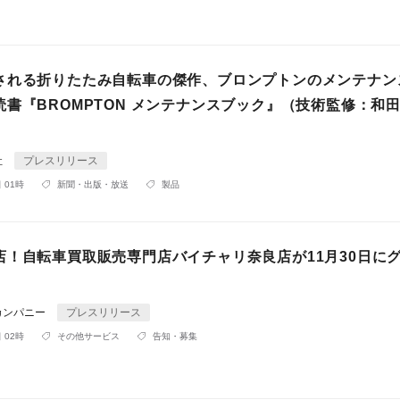
される折りたたみ自転車の傑作、ブロンプトンのメンテナン
読書『BROMPTON メンテナンスブック』（技術監修：和
社
プレスリリース
 01時
新聞・出版・放送
製品
店！自転車買取販売専門店バイチャリ奈良店が11月30日に
』
カンパニー
プレスリリース
 02時
その他サービス
告知・募集