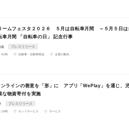
リームフェスタ２０２６ ５月は自転車月間 ～５月５日は
転車月間 「自転車の日」 記念行事
協会
プレスリリース
 01時
自動車・自動車部品
企業の動向
オンラインの善意を「形」に アプリ「WePlay」を通じ、
模な物資寄付を実施
D.
プレスリリース
 10時
ネットサービス
サービス