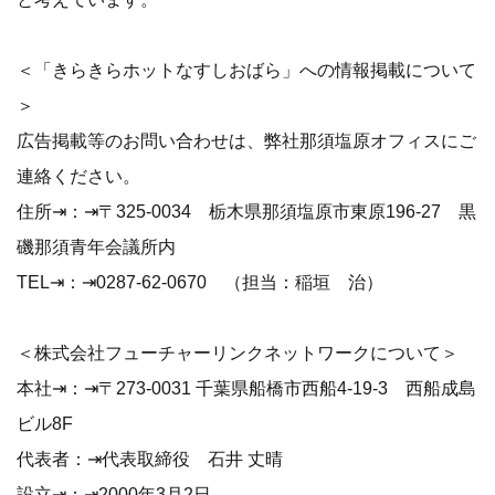
＜「きらきらホットなすしおばら」への情報掲載について
＞
広告掲載等のお問い合わせは、弊社那須塩原オフィスにご
連絡ください。
住所⇥：⇥〒325-0034 栃木県那須塩原市東原196-27 黒
磯那須青年会議所内
TEL⇥：⇥0287-62-0670 （担当：稲垣 治）
＜株式会社フューチャーリンクネットワークについて＞
本社⇥：⇥〒273-0031 千葉県船橋市西船4-19-3 西船成島
ビル8F
代表者：⇥代表取締役 石井 丈晴
設立⇥：⇥2000年3月2日