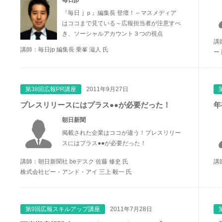
『毎日ｊｐ』編集長 登壇！～マスメディア
はココまで見ている～広報担当者が注意すべ
き、ソーシャルアカウント３つの視点
講
講師：毎日jp 編集長 乗峯 滋人 氏
ー
第38回広報PR講座
2011年9月27日
プレスリリースにはプラス●●が必要だった！
年
朝日新聞
掲載された企業はココが違う！プレスリリー
スにはプラス●●が必要だった！
講師：朝日新聞社 beデスク 佐藤 修史 氏
講
株式会社ピー・アンド・アイ 三上 毅一 氏
第9回広報スキルアップ講座
2011年7月28日