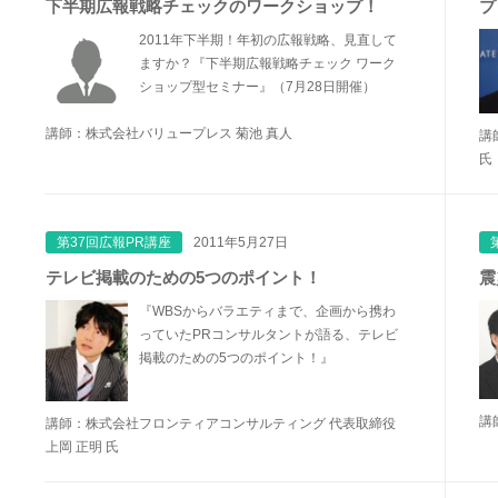
下半期広報戦略チェックのワークショップ！
プ
2011年下半期！年初の広報戦略、見直して
ますか？『下半期広報戦略チェック ワーク
ショップ型セミナー』（7月28日開催）
講師：株式会社バリュープレス 菊池 真人
講
氏
第37回広報PR講座
2011年5月27日
テレビ掲載のための5つのポイント！
震
『WBSからバラエティまで、企画から携わ
っていたPRコンサルタントが語る、テレビ
掲載のための5つのポイント！』
講
講師：株式会社フロンティアコンサルティング 代表取締役
上岡 正明 氏