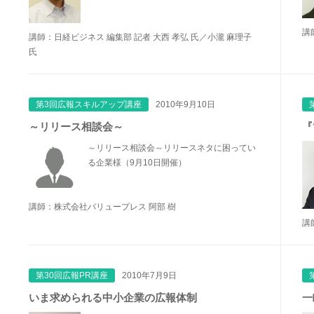
講
講師：日経ビジネス 編集部 記者 大西 孝弘 氏／小瀧 麻理子
氏
第3回広報スキルアップ講座
2010年9月10日
～リリース相談会～
『
～リリース相談会～リリースネタに困ってい
る企業様（9月10日開催）
講師：株式会社バリュープレス 阿部 樹
講
第30回広報PR講座
2010年7月9日
いま求められる中小企業の広報体制
一