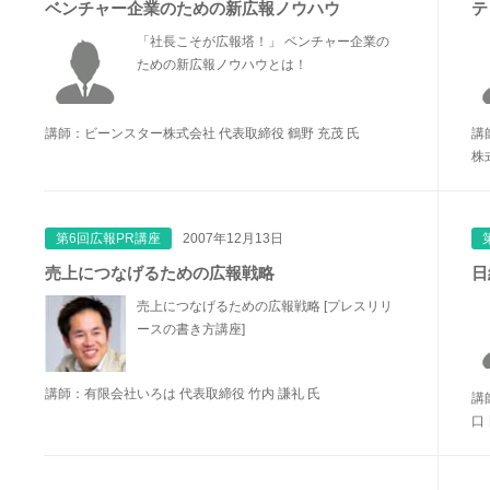
ベンチャー企業のための新広報ノウハウ
テ
「社長こそが広報塔！」 ベンチャー企業の
ための新広報ノウハウとは！
講師：ビーンスター株式会社 代表取締役 鶴野 充茂 氏
講
株
第6回広報PR講座
2007年12月13日
売上につなげるための広報戦略
日
売上につなげるための広報戦略 [プレスリリ
ースの書き方講座]
講師：有限会社いろは 代表取締役 竹内 謙礼 氏
講
口