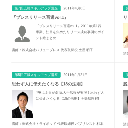
第7回広報スキルアップ講座
2011年4月6日
『プレスリリース百選vol.1』
リ
『プレスリリース百選vol.1』2011年第1四
半期、注目を集めたリリース成功事例のポイ
ント総まとめ！
講師：株式会社バリュープレス 代表取締役 土屋 明子
講
第5回広報スキルアップ講座
2011年1月21日
思わず人に伝えたくなる【18の法則】
脱
[PRはネタが命]元大手広報が実演！思わず人
に伝えたくなる【18の法則】を徹底理解!
講師：株式会社トライポッド 代表取締役 パブリシスト 杉本
講