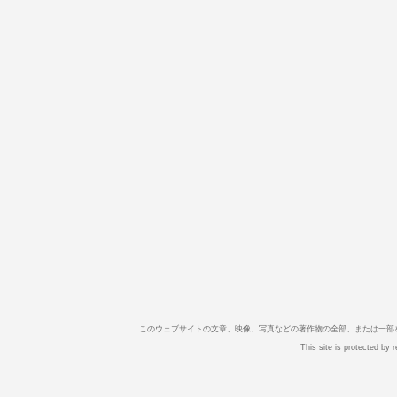
このウェブサイトの文章、映像、写真などの著作物の全部、または一部
This site is protected b