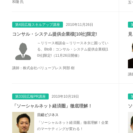
和隆 氏
五
第4回広報スキルアップ講座
2010年11月26日
コンサル・システム提供企業様[10社]限定!
見
～リリース相談会～リリースネタに困ってい
る、BtoB：コンサル・システム提供企業様[1
0社]限定!（11月26日開催）
講師：株式会社バリュープレス 阿部 樹
講
第33回広報PR講座
2010年10月19日
「ソーシャルネット経済圏」徹底理解！
ソ
日経ビジネス
「ソーシャルネット経済圏」徹底理解！企業
のマーケティングが変わる！