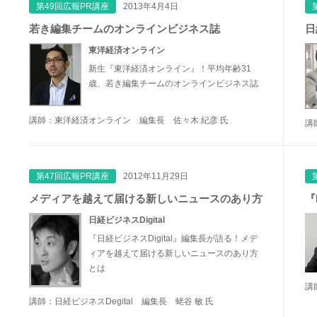
第49回広報PR講座
2013年4月4日
若き編集チームのオンラインビジネス誌
日
東洋経済オンライン
新生『東洋経済オンライン』！平均年齢31
歳、若き編集チームのオンラインビジネス誌
講師：東洋経済オンライン 編集長 佐々木 紀彦 氏
講
第47回広報PR講座
2012年11月29日
メディアを越えて届ける新しいニュースのあり方
『
日経ビジネスDigital
『日経ビジネスDigital』編集長が語る！メデ
ィアを越えて届ける新しいニュースのあり方
とは
講
講師：日経ビジネスDegital 編集長 蛯谷 敏 氏