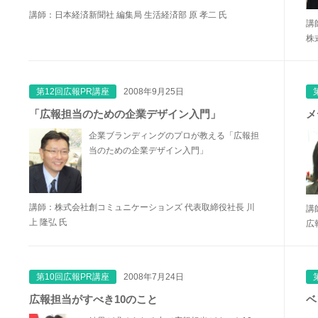
講師：日本経済新聞社 編集局 生活経済部 原 孝二 氏
講
株
第12回広報PR講座
2008年9月25日
「広報担当のための企業デザイン入門」
メ
企業ブランディングのプロが教える「広報担
当のための企業デザイン入門」
講師：株式会社創コミュニケーションズ 代表取締役社長 川
講
上 隆弘 氏
広
第10回広報PR講座
2008年7月24日
広報担当がすべき10のこと
ベ