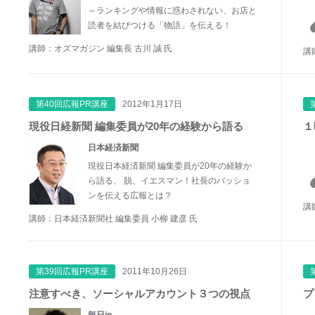
～ランキングや情報に惑わされない、お店と
読者を結びつける「物語」を伝える！
講師：オズマガジン 編集長 古川 誠 氏
講
第40回広報PR講座
2012年1月17日
現役日経新聞 編集委員が20年の経験から語る
１
日本経済新聞
現役日本経済新聞 編集委員が20年の経験か
ら語る、 脱、イエスマン！社長のパッショ
ンを伝える広報とは？
講
講師：日本経済新聞社 編集委員 小柳 建彦 氏
第39回広報PR講座
2011年10月26日
注意すべき、ソーシャルアカウント３つの視点
プ
毎日jp