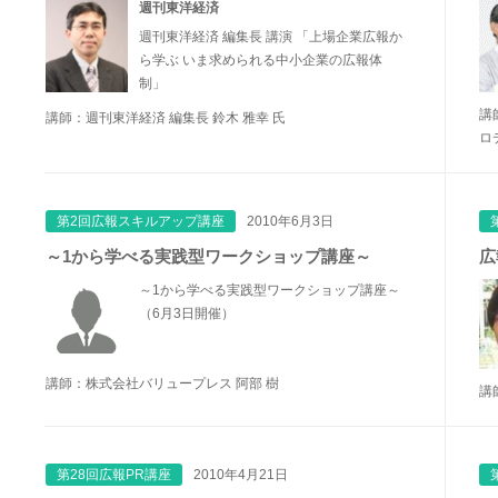
週刊東洋経済
週刊東洋経済 編集長 講演 「上場企業広報か
ら学ぶ いま求められる中小企業の広報体
制」
講
講師：週刊東洋経済 編集長 鈴木 雅幸 氏
ロ
第2回広報スキルアップ講座
2010年6月3日
～1から学べる実践型ワークショップ講座～
広
～1から学べる実践型ワークショップ講座～
（6月3日開催）
講師：株式会社バリュープレス 阿部 樹
講
第28回広報PR講座
2010年4月21日