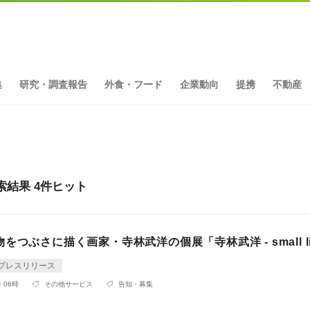
集
研究・調査報告
外食・フード
企業動向
提携
不動産
ス検索結果 4件ヒット
をつぶさに描く画家・寺林武洋の個展「寺林武洋 - small lif
プレスリリース
 06時
その他サービス
告知・募集