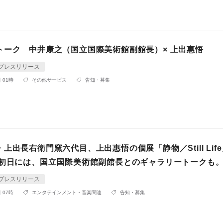
トーク 中井康之（国立国際美術館副館長）× 上出惠悟
プレスリリース
 01時
その他サービス
告知・募集
上出長右衛門窯六代目、上出惠悟の個展「静物／Still Lif
 初日には、国立国際美術館副館長とのギャラリートークも
プレスリリース
 07時
エンタテインメント・音楽関連
告知・募集