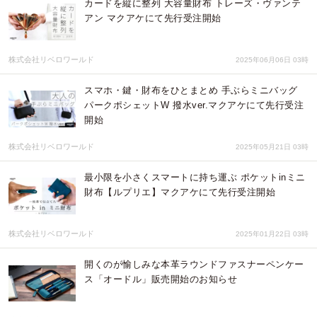
カードを縦に整列 大容量財布 トレーズ・ヴァンテ
アン マクアケにて先行受注開始
株式会社リベロワールド
2025年06月06日 03時
スマホ・鍵・財布をひとまとめ 手ぶらミニバッグ
パークポシェットW 撥水ver.マクアケにて先行受注
開始
株式会社リベロワールド
2025年05月21日 03時
最小限を小さくスマートに持ち運ぶ ポケットinミニ
財布【ルプリエ】マクアケにて先行受注開始
株式会社リベロワールド
2025年01月22日 03時
開くのが愉しみな本革ラウンドファスナーペンケー
ス「オードル」販売開始のお知らせ