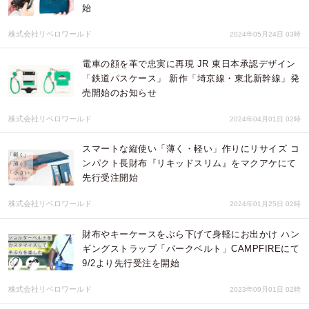
始
株式会社リベロワールド
2024年05月24日 03時
電車の顔を革で忠実に再現 JR 東日本承認デザイン
「鉄道パスケース」 新作「埼京線・東北新幹線」発
売開始のお知らせ
株式会社リベロワールド
2024年04月01日 02時
スマートな縦使い「薄く・軽い」作りにリサイズ コ
ンパクト長財布『リキッドスリム』をマクアケにて
先行受注開始
株式会社リベロワールド
2024年01月25日 02時
財布やキーケースをぶら下げて身軽にお出かけ ハン
ギングストラップ「パークベルト」CAMPFIREにて
9/2より先行受注を開始
株式会社リベロワールド
2023年09月01日 02時