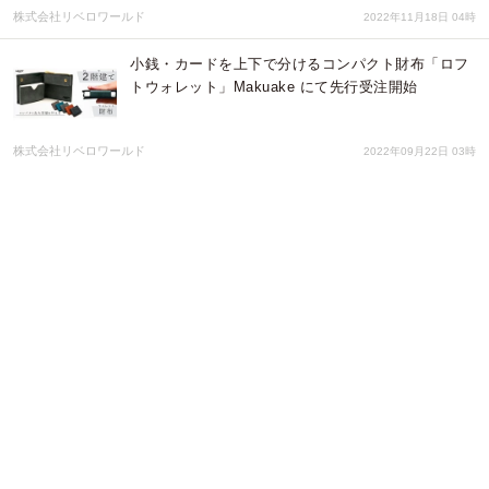
株式会社リベロワールド
2022年11月18日 04時
小銭・カードを上下で分けるコンパクト財布「ロフ
トウォレット」Makuake にて先行受注開始
株式会社リベロワールド
2022年09月22日 03時
最低限をスマートに。 PCケースベースの3wayビジ
ネスバッグ 『SATTOバッグ』
株式会社リベロワールド
2022年06月24日 03時
札入れ財布をベースにした「短く・薄い」小銭の入
る極薄長財布『ディヴィゼ』
株式会社リベロワールド
2022年03月18日 02時
「財布×キーケース」スマートキーも入るコンパク