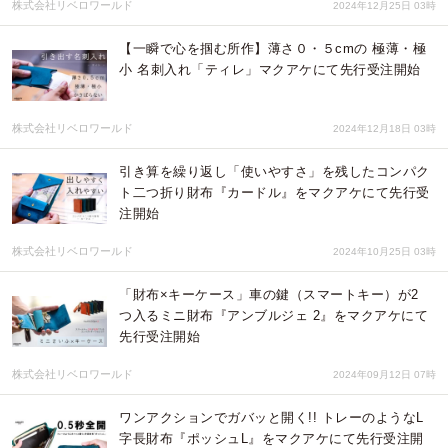
株式会社リベロワールド
2024年12月25日 03時
【一瞬で心を掴む所作】薄さ０・５cmの 極薄・極
小 名刺入れ「ティレ」マクアケにて先行受注開始
株式会社リベロワールド
2024年12月18日 03時
引き算を繰り返し「使いやすさ」を残したコンパク
ト二つ折り財布『カードル』をマクアケにて先行受
注開始
株式会社リベロワールド
2024年10月25日 03時
「財布×キーケース」車の鍵（スマートキー）が2
つ入るミニ財布『アンブルジェ 2』をマクアケにて
先行受注開始
株式会社リベロワールド
2024年09月12日 07時
ワンアクションでガバッと開く!! トレーのようなL
字長財布『ポッシュL』をマクアケにて先行受注開