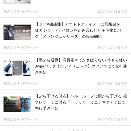
株式会社リベロワールド
2026年03月13日 02時
【タフ×機能性】アウトドアテイストに高級感を
MIX レザー×ナイロンを組み合わせた革小物＆バッ
グ「メランジュシリーズ」の販売開始
株式会社リベロワールド
2025年11月07日 02時
【手ぶら通勤】満員電車でかさばらない 小さく軽い
3wayバッグ【ボディリュック】マクアケにて先行受
注開始
株式会社リベロワールド
2025年09月03日 03時
【ぶら下げる財布】ベルトループで腰から下げる 撥
水レザーミニ財布「トラッカーミニ」マクアケにて
先行受注開始
株式会社リベロワールド
2025年07月09日 05時