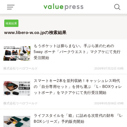
検索結果
www.libero-w.co.jpの検索結果
もうポケットは膨らまない。手ぶら派のための
5way ポーチ「パークウエスト」マクアケにて先行
受注開始
株式会社リベロワールド
2026年07月22日 03時
スマートキー2本を並列収納！キャッシュレス時代
の「自分専用セット」を持ち運ぶ 「L－BOXウォレ
ットポーチ」をマクアケにて先行受注開始
株式会社リベロワールド
2026年05月09日 05時
ライフスタイルを「箱」に詰める次世代の財布 『L-
BOXシリーズ』予約販売開始