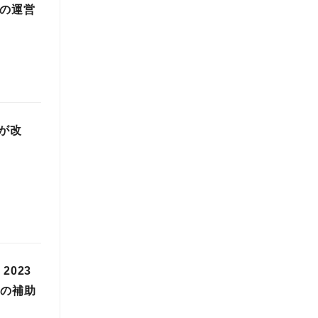
」の運営
が改
023
料の補助