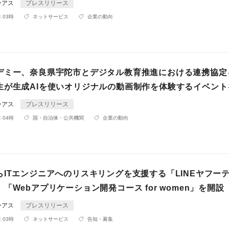
ーアス
プレスリリース
 03時
ネットサービス
企業の動向
デミー、奈良県宇陀市とデジタル教育推進における連携協定
生が生成AIを使いオリジナルの動画制作を体験するイベント
ーアス
プレスリリース
 04時
国・自治体・公共機関
企業の動向
らITエンジニアへのリスキリングを支援する「LINEヤフー
「Webアプリケーション開発コース for women」を開設
ーアス
プレスリリース
 03時
ネットサービス
告知・募集