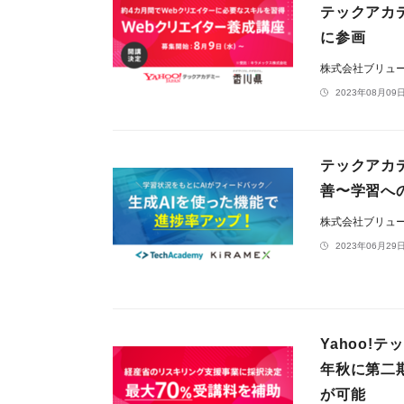
テックアカ
に参画
株式会社ブリュ
2023年08月09日
テックアカ
善〜学習へ
株式会社ブリュ
2023年06月29日
Yahoo!
年秋に第二
が可能