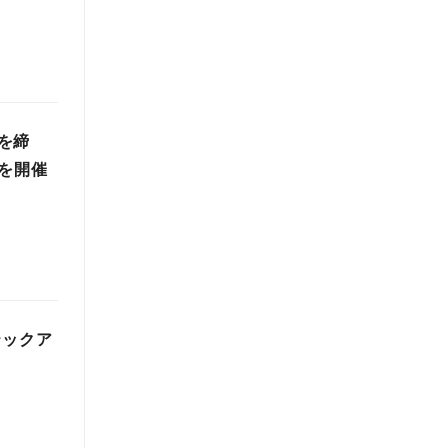
を締
を開催
テックア