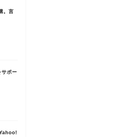
講。言
をサポー
hoo!