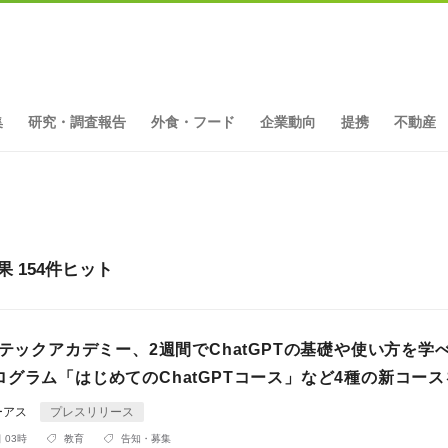
集
研究・調査報告
外食・フード
企業動向
提携
不動産
果 154件ヒット
ーテックアカデミー、2週間でChatGPTの基礎や使い方を学
グラム「はじめてのChatGPTコース」など4種の新コー
ーアス
プレスリリース
 03時
教育
告知・募集