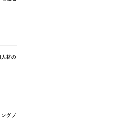
I人材の
リングプ