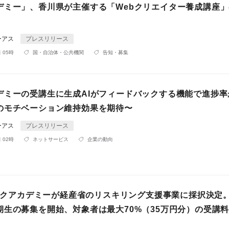
デミー」、香川県が主催する「Webクリエイター養成講座
ーアス
プレスリリース
 05時
国・自治体・公共機関
告知・募集
デミーの受講生に生成AIがフィードバックする機能で進捗率
のモチベーション維持効果を期待〜
ーアス
プレスリリース
 02時
ネットサービス
企業の動向
テックアカデミーが経産省のリスキリング支援事業に採択決定。2
期生の募集を開始、対象者は最大70%（35万円分）の受講