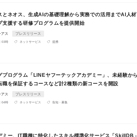
スとネオス、生成AIの基礎理解から実務での活用までAI人
プ支援する研修プログラムを提供開始
ーアス
プレスリリース
 03時
ネットサービス
提携
グプログラム「LINEヤフーテックアカデミー」、未経験から
転職を保証するコースなど計2種類の新コースを開設
ーアス
プレスリリース
 04時
ネットサービス
告知・募集
ミー、IT職種に特化したスキル標準化サービス「SkillDB