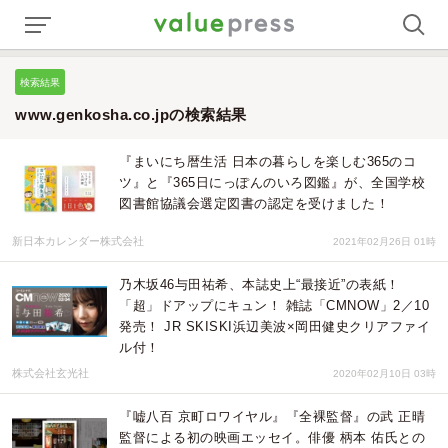
検索結果
www.genkosha.co.jpの検索結果
『まいにち暦生活 日本の暮らしを楽しむ365のコ
ツ』と『365日にっぽんのいろ図鑑』が、全国学校
図書館協議会選定図書の認定を受けました！
新日本カレンダー株式会社
2021年02月26日 01時
乃木坂46与田祐希、本誌史上“最接近”の表紙！
「超」ドアップにキュン！ 雑誌「CMNOW」2／10
発売！ JR SKISKI浜辺美波×岡田健史クリアファイ
ル付！
株式会社玄光社
2020年02月10日 03時
『嘘八百 京町ロワイヤル』『全裸監督』の武 正晴
監督による初の映画エッセイ。俳優 柄本 佑氏との