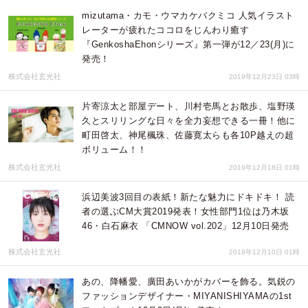
mizutama・カモ・ウマカケバクミコ 人気イラスト
レーターが疲れたココロをじんわり癒す
『GenkoshaEhonシリーズ』第一弾が12／23(月)に
発売！
株式会社玄光社
2019年12月23日 03時
片寄涼太と部屋デート、川村壱馬とお散歩、塩野瑛
久とスリリングな日々を全力妄想できる一冊！他に
町田啓太、神尾楓珠、佐藤寛太らも各10P越えの超
ボリューム！！
株式会社玄光社
2019年12月18日 01時
浜辺美波3回目の表紙！新たな魅力にドキドキ！ 読
者の選ぶCM大賞2019発表！女性部門1位は乃木坂
46・白石麻衣 「CMNOW vol.202」12月10日発売
株式会社玄光社
2019年12月10日 01時
あの、降幡愛、廣田あいかがカバーを飾る。気鋭の
ファッションデザイナー・MIYANISHIYAMAの1st