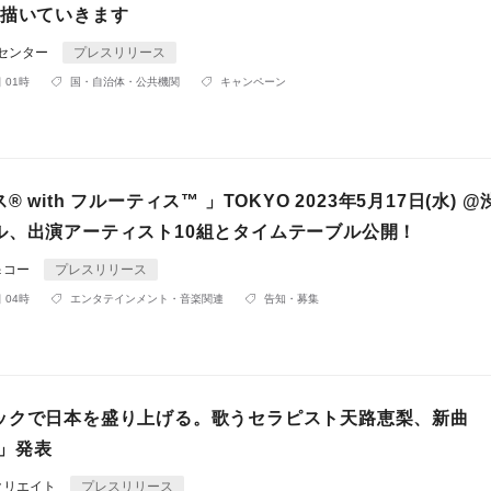
を描いていきます
Rセンター
プレスリリース
 01時
国・自治体・公共機関
キャンペーン
︎ with フルーティス™️ 」TOKYO 2023年5月17日(水) 
ル、出演アーティスト10組とタイムテーブル公開！
＆コー
プレスリリース
 04時
エンタテインメント・音楽関連
告知・募集
ックで日本を盛り上げる。歌うセラピスト天路恵梨、新曲
m」発表
クリエイト
プレスリリース