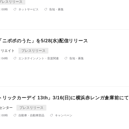
プレスリリース
 00時
ネットサービス
告知・募集
ニポポのうた」を5/28(水)配信リリース
クリエイト
プレスリリース
 04時
エンタテインメント・音楽関連
告知・募集
リックカーデイ 13th」3/16(日)に横浜赤レンガ倉庫前に
Rセンター
プレスリリース
 00時
自動車・自動車部品
キャンペーン