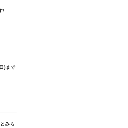
す!
日)まで
なとみら