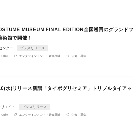
 COSTUME MUSEUM FINAL EDITION全国巡回のグラン
美術館で開催！
Rセンター
プレスリリース
 00時
エンタテインメント・音楽関連
告知・募集
/10(水)リリース新譜「タイポグリセミア」トリプルタイア
クリエイト
プレスリリース
 05時
エンタテインメント・音楽関連
告知・募集