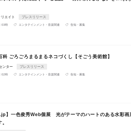
クリエイト
プレスリリース
 03時
エンタテインメント・音楽関連
告知・募集
e 猫百科 ごろごろまるまるネコづくし【そごう美術館】
Rセンター
プレスリリース
 02時
エンタテインメント・音楽関連
告知・募集
t.jp】一色俊秀Web個展 光がテーマのハートのある水彩
す。