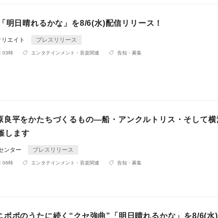
「明日晴れるかな」を8/6(水)配信リリース！
クリエイト
プレスリリース
 03時
エンタテインメント・音楽関連
告知・募集
原良平をかたちづくるもの―船・アンクルトリス・そして横
開催します
Rセンター
プレスリリース
 06時
エンタテインメント・音楽関連
告知・募集
ポポのうたに続く“クセ強曲”「明日晴れるかな」を8/6(水