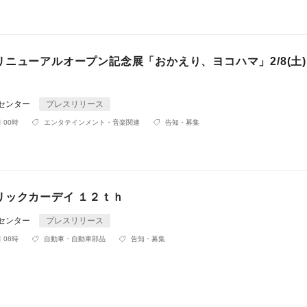
リニューアルオープン記念展「おかえり、ヨコハマ」2/8(土
Rセンター
プレスリリース
 00時
エンタテインメント・音楽関連
告知・募集
リックカーデイ １２ｔｈ
Rセンター
プレスリリース
 08時
自動車・自動車部品
告知・募集