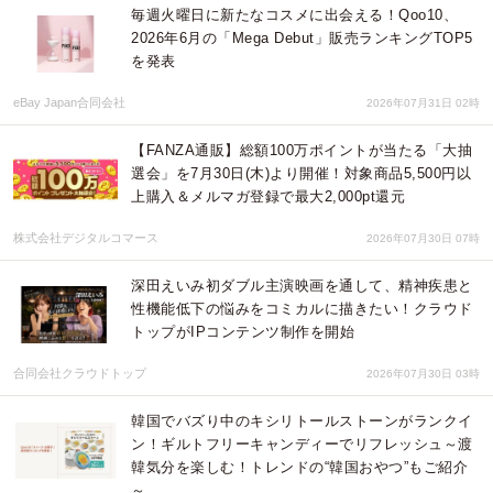
毎週火曜日に新たなコスメに出会える！Qoo10、
2026年6月の「Mega Debut」販売ランキングTOP5
を発表
eBay Japan合同会社
2026年07月31日 02時
【FANZA通販】総額100万ポイントが当たる「大抽
選会」を7月30日(木)より開催！対象商品5,500円以
上購入＆メルマガ登録で最大2,000pt還元
株式会社デジタルコマース
2026年07月30日 07時
深田えいみ初ダブル主演映画を通して、精神疾患と
性機能低下の悩みをコミカルに描きたい！クラウド
トップがIPコンテンツ制作を開始
合同会社クラウドトップ
2026年07月30日 03時
韓国でバズり中のキシリトールストーンがランクイ
ン！ギルトフリーキャンディーでリフレッシュ～渡
韓気分を楽しむ！トレンドの“韓国おやつ”もご紹介
～