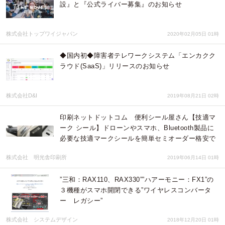
設』と『公式ライバー募集』のお知らせ
株式会社トップワイジャパン
2020年02月05日 01時
◆国内初◆障害者テレワークシステム「エンカクク
ラウド(SaaS)」リリースのお知らせ
株式会社D&I
2019年08月21日 02時
印刷ネットドットコム 便利シール屋さん【技適マ
ーク シール】ドローンやスマホ、Bluetooth製品に
必要な技適マークシールを簡単セミオーダー格安で
株式会社 明光舎印刷所
2019年06月14日 01時
”三和：RAX110、RAX330””ハアーモニー：FX1”の
３機種がスマホ開閉できる”ワイヤレスコンバータ
ー レガシー”
株式会社 システムデザイン
2018年12月20日 01時