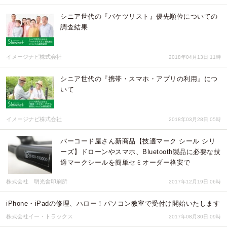
シニア世代の『バケツリスト』優先順位についての
調査結果
イメージナビ株式会社
2018年04月13日 11時
シニア世代の『携帯・スマホ・アプリの利用』につ
いて
イメージナビ株式会社
2018年03月28日 05時
バーコード屋さん新商品【技適マーク シール シリ
ーズ】ドローンやスマホ、Bluetooth製品に必要な技
適マークシールを簡単セミオーダー格安で
株式会社 明光舎印刷所
2017年12月19日 06時
iPhone・iPadの修理、ハロー！パソコン教室で受付け開始いたします
株式会社イー・トラックス
2017年08月30日 09時