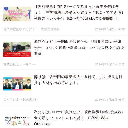
【無料動画】在宅ワークで丸まった背中を伸ばそ
う！「理学療法士の講師が教える “手ぶらでできる1
分間ストレッチ”」第2弾をYouTubeで公開開始！
専門学校医学アカデミー 理学療法学科
2020年12月25日 03時
無料ウェビナー開催のお知らせ 「讃井將満 x 平畑
光一」 正しく知る〜新型コロナウイルス感染症の後
遺症
株式会社ヒューモニー
2020年12月16日 23時
弊社は、各部門の事業拡大に向けて、共に成長を目
指す人材を求めています。
日本テレネット株式会社
2020年08月27日 06時
私たちはコロナに負けない！吹奏楽愛好者のための
全く新しいコントストの誕生。/ Wish Wind
Orchestra