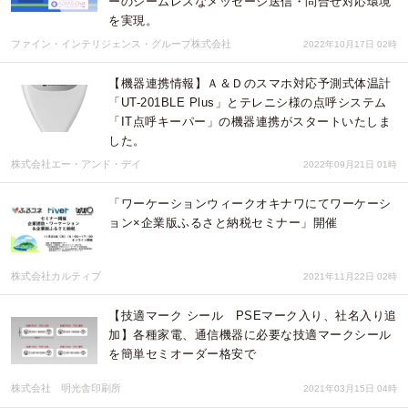
ーのシームレスなメッセージ送信・問合せ対応環境
を実現。
ファイン・インテリジェンス・グループ株式会社
2022年10月17日 02時
【機器連携情報】Ａ＆Ｄのスマホ対応予測式体温計
「UT-201BLE Plus」とテレニシ様の点呼システム
「IT点呼キーパー」の機器連携がスタートいたしま
した。
株式会社エー・アンド・デイ
2022年09月21日 01時
「ワーケーションウィークオキナワにてワーケーシ
ョン×企業版ふるさと納税セミナー」開催
株式会社カルティブ
2021年11月22日 02時
【技適マーク シール PSEマーク入り、社名入り追
加】各種家電、通信機器に必要な技適マークシール
を簡単セミオーダー格安で
株式会社 明光舎印刷所
2021年03月15日 04時