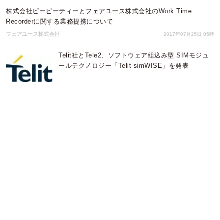
株式会社ピーピーティーとフェアユース株式会社のWork Time
Recorderに関する業務提携について
フェアユース株式会社
2017年07月25日 05時
Telit社とTele2、ソフトウェア組込み型 SIMモジュ
ールテクノロジー「Telit simWISE」を発表
Telit Wireless Solutions
2017年06月27日 04時
バーコード屋さん オリジナル印刷例に【技適マーク
入りナンバリングバーコードシール】追加。合成紙
＋PP貼りで長期使用に耐える頑丈仕上げ
株式会社 明光舎印刷所
2017年02月28日 23時
50％を超える就業者が在宅勤務の利用意向をもち、
テレワークのニーズ高まる～日本テレワーク協会
「働き方に関する調査」より～
一般社団法人日本テレワーク協会
2015年12月17日 07時