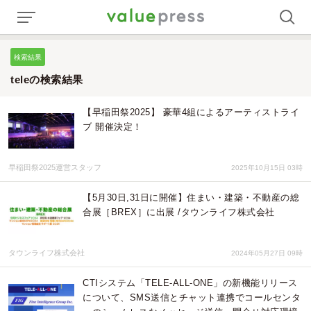
検索結果
teleの検索結果
【早稲田祭2025】 豪華4組によるアーティストライ
ブ 開催決定！
早稲田祭2025運営スタッフ
2025年10月15日 03時
【5月30日,31日に開催】住まい・建築・不動産の総
合展［BREX］に出展 /タウンライフ株式会社
タウンライフ株式会社
2024年05月27日 09時
CTIシステム「TELE-ALL-ONE」の新機能リリース
について、SMS送信とチャット連携でコールセンタ