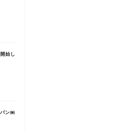
を開始し
ジャパン㈱