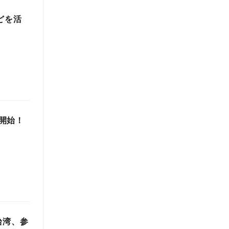
などを活
開始！
台湾、参