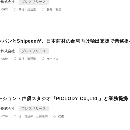
ン株式会社
プレスリリース
 06時
商社・流通業
告知・募集
パンとShipeeeが、日本商材の台湾向け輸出支援で業務
ン株式会社
プレスリリース
 06時
商社・流通業
サービス
ション・声優スタジオ『PICLODY Co.,Ltd.』と業務提携
ン株式会社
プレスリリース
 02時
国・自治体・公共機関
提携