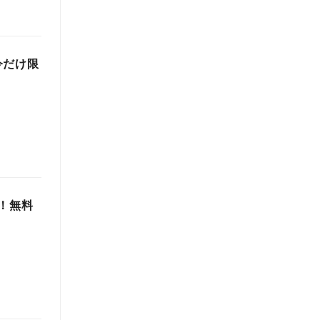
今だけ限
始！無料