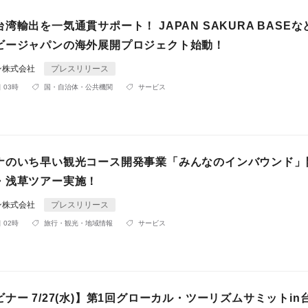
湾輸出を一気通貫サポート！ JAPAN SAKURA BASE
ビージャパンの海外展開プロジェクト始動！
ン株式会社
プレスリリース
 03時
国・自治体・公共機関
サービス
ナのいち早い観光コース開発事業「みんなのインバウンド」
・浅草ツアー実施！
ン株式会社
プレスリリース
 02時
旅行・観光・地域情報
サービス
ナー 7/27(水)】第1回グローカル・ツーリズムサミットin