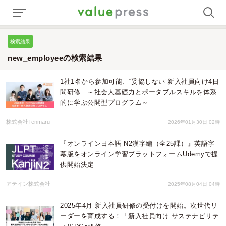
検索結果
new_employeeの検索結果
1社1名から参加可能、“妥協しない”新入社員向け4日
間研修 ～社会人基礎力とポータブルスキルを体系
的に学ぶ公開型プログラム～
株式会社Tenmaru
2026年01月30日 02時
『オンライン日本語 N2漢字編（全25課）』英語字
幕版をオンライン学習プラットフォームUdemyで提
供開始決定
アテイン株式会社
2025年08月04日 04時
2025年4月 新入社員研修の受付けを開始。次世代リ
ーダーを育成する！「新入社員向け サステナビリテ