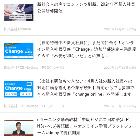
新社会人の声でコンテンツ刷新。2024年卒新入社員
公開研修開催
株式会社Tenmaru
2023年11月10日 02時
【自宅待機中の新入社員に】まだ間に合う！オンラ
イン新入社員研修「Change」追加開催決定～満足度
９６％「不安が和らいだ」との声も～
株式会社FCE Holdings（FCEグループ）
2020年04月15日 04時
【出社も研修もできない！4月入社の新入社員への
対応に頭を抱える企業が続出】自宅からでも参加で
きる新入社員研修「change online」を開催します
株式会社FCE Holdings（FCEグループ）
2020年03月31日 05時
eラーニング動画教材「中級ビジネス日本語(JLPT
N3レベル)英語版」をオンライン学習プラットフォ
ームUdemyで提供開始