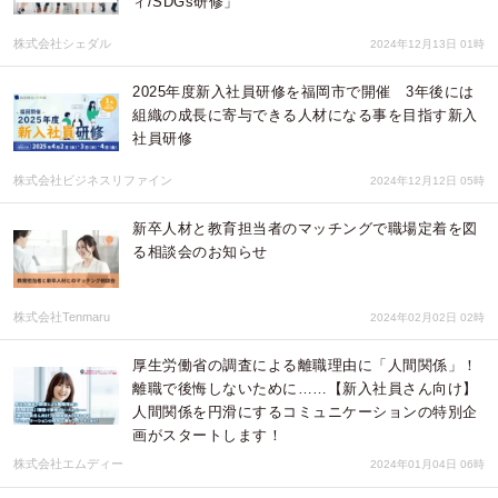
ィ/SDGs研修」
株式会社シェダル
2024年12月13日 01時
2025年度新入社員研修を福岡市で開催 3年後には
組織の成長に寄与できる人材になる事を目指す新入
社員研修
株式会社ビジネスリファイン
2024年12月12日 05時
新卒人材と教育担当者のマッチングで職場定着を図
る相談会のお知らせ
株式会社Tenmaru
2024年02月02日 02時
厚生労働省の調査による離職理由に「人間関係」！
離職で後悔しないために……【新入社員さん向け】
人間関係を円滑にするコミュニケーションの特別企
画がスタートします！
株式会社エムディー
2024年01月04日 06時