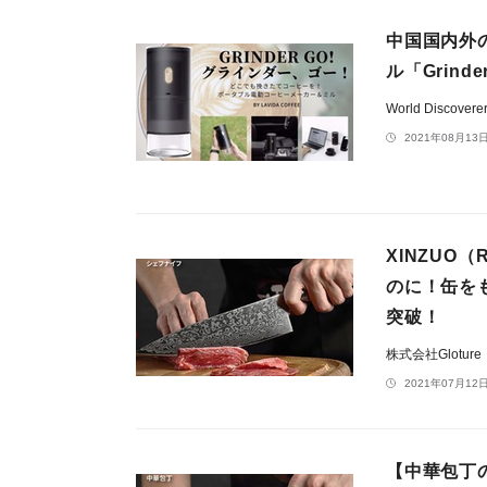
中国国内外
ル「Grind
World Discovere
2021年08月13日
​XINZU
のに！缶を
突破！
株式会社Gloture
2021年07月12日
【中華包丁の