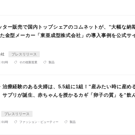
ッター販売で国内トップシェアのコムネットが、“大幅な納
した金型メーカー「東亜成型株式会社」の導入事例を公式サ
会社
プレスリリース
 01時
その他製造業
製品
・治療経験のある夫婦は、5.5組に1組！“産みたい時に産め
」サプリが誕生、赤ちゃんを授かるカギ「卵子の質」を“飲ん
プレスリリース
 01時
ファッション・ビューティー
製品