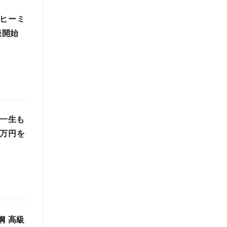
ーヒーミ
売開始
で一生も
０万円を
鋼 高級