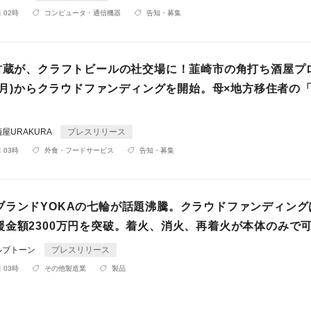
 02時
コンピュータ・通信機器
告知・募集
の古蔵が、クラフトビールの社交場に！韮崎市の角打ち酒屋プ
0(月)からクラウドファンディングを開始。母×地方移住者の
屋URAKURA
プレスリリース
 03時
外食・フードサービス
告知・募集
ブランドYOKAの七輪が話題沸騰。クラウドファンディング
援金額2300万円を突破。着火、消火、再着火が本体のみで
ルブトーン
プレスリリース
 03時
その他製造業
製品