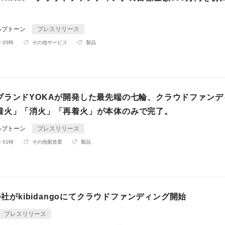
ルブトーン
プレスリリース
 05時
その他サービス
製品
ブランドYOKAが開発した最先端の七輪、クラウドファンデ
着火」「消火」「再着火」が本体のみで完了。
ルブトーン
プレスリリース
 01時
その他製造業
製品
式会社がkibidangoにてクラウドファンディング開始
プレスリリース