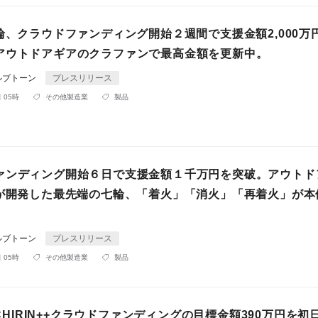
輪、クラウドファンディング開始２週間で支援金額2,000万
アウトドアギアのクラファンで最高金額を更新中。
ルブトーン
プレスリリース
 05時
その他製造業
製品
ァンディング開始６日で支援金額１千万円を突破。アウトド
Aが開発した最先端の七輪、「着火」「消火」「再着火」が本
ルブトーン
プレスリリース
 05時
その他製造業
製品
HICHIRIN++クラウドファンディングの目標金額390万円を初