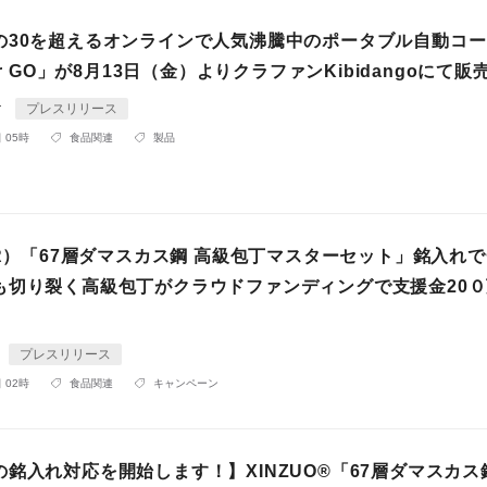
の30を超えるオンラインで人気沸騰中のポータブル自動コ
er GO」が8月13日（金）よりクラファンKibidangoにて販
r
プレスリリース
 05時
食品関連
製品
O（R）「67層ダマスカス鋼 高級包丁マスターセット」銘入れ
も切り裂く高級包丁がクラウドファンディングで支援金20
プレスリリース
 02時
食品関連
キャンペーン
銘入れ対応を開始します！】XINZUO®︎「67層ダマスカス