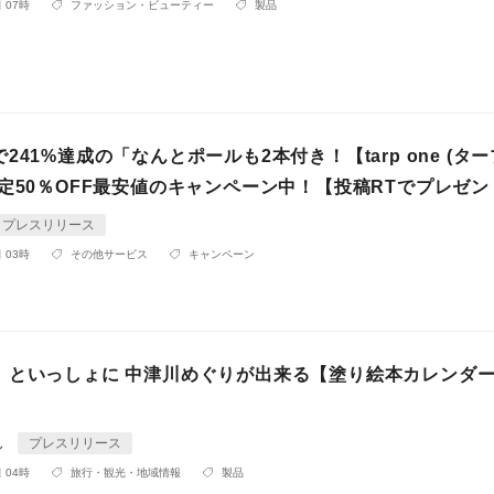
 07時
ファッション・ビューティー
製品
241%達成の「なんとポールも2本付き！【tarp one (タ
定50％OFF最安値のキャンペーン中！【投稿RTでプレゼン
プレスリリース
 03時
その他サービス
キャンペーン
」といっしょに 中津川めぐりが出来る【塗り絵本カレンダー】
ん
プレスリリース
 04時
旅行・観光・地域情報
製品