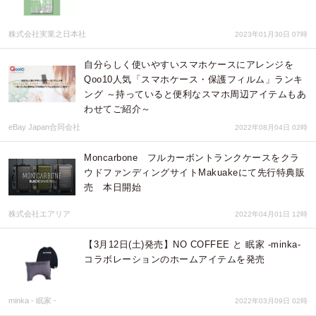
株式会社実業之日本社
2023年01月30日 07時
自分らしく使いやすいスマホケースにアレンジを
Qoo10人気「スマホケース・保護フィルム」ランキ
ング ～持っていると便利なスマホ周辺アイテムもあ
わせてご紹介～
eBay Japan合同会社
2022年08月04日 02時
Moncarbone フルカーボントランクケースをクラ
ウドファンディングサイトMakuakeにて先行特典販
売 本日開始
株式会社エアリア
2022年04月01日 12時
【3月12日(土)発売】NO COFFEE と 眠家 -minka-
コラボレーションのホームアイテムを発売
minka - 眠家 -
2022年03月09日 02時