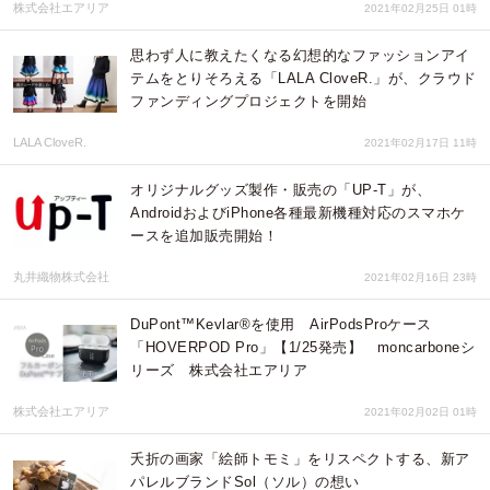
株式会社エアリア
2021年02月25日 01時
思わず人に教えたくなる幻想的なファッションアイ
テムをとりそろえる「LALA CloveR.」が、クラウド
ファンディングプロジェクトを開始
LALA CloveR.
2021年02月17日 11時
オリジナルグッズ製作・販売の「UP-T」が、
AndroidおよびiPhone各種最新機種対応のスマホケ
ースを追加販売開始！
丸井織物株式会社
2021年02月16日 23時
DuPont™Kevlar®を使用 AirPodsProケース
「HOVERPOD Pro」【1/25発売】 moncarboneシ
リーズ 株式会社エアリア
株式会社エアリア
2021年02月02日 01時
夭折の画家「絵師トモミ」をリスペクトする、新ア
パレルブランドSol（ソル）の想い