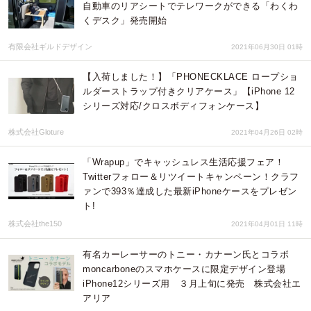
自動車のリアシートでテレワークができる「わくわ
くデスク」発売開始
有限会社ギルドデザイン
2021年06月30日 01時
​【入荷しました！】「PHONECKLACE ロープショ
ルダーストラップ付きクリアケース」【iPhone 12
シリーズ対応/クロスボディフォンケース】
株式会社Gloture
2021年04月26日 02時
「Wrapup」でキャッシュレス生活応援フェア！
Twitterフォロー＆リツイートキャンペーン！クラフ
ァンで393％達成した最新iPhoneケースをプレゼン
ト!
株式会社the150
2021年04月01日 11時
有名カーレーサーのトニー・カナーン氏とコラボ
moncarboneのスマホケースに限定デザイン登場
iPhone12シリーズ用 ３月上旬に発売 株式会社エ
アリア