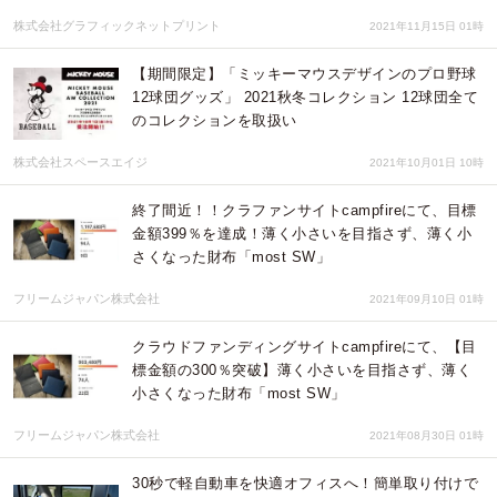
株式会社グラフィックネットプリント
2021年11月15日 01時
【期間限定】「ミッキーマウスデザインのプロ野球
12球団グッズ」 2021秋冬コレクション 12球団全て
のコレクションを取扱い
株式会社スペースエイジ
2021年10月01日 10時
終了間近！！クラファンサイトcampfireにて、目標
金額399％を達成！薄く小さいを目指さず、薄く小
さくなった財布「most SW」
フリームジャパン株式会社
2021年09月10日 01時
クラウドファンディングサイトcampfireにて、【目
標金額の300％突破】薄く小さいを目指さず、薄く
小さくなった財布「most SW」
フリームジャパン株式会社
2021年08月30日 01時
30秒で軽自動車を快適オフィスへ！簡単取り付けで