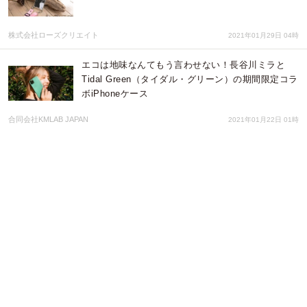
株式会社ローズクリエイト
2021年01月29日 04時
エコは地味なんてもう言わせない！長谷川ミラと
Tidal Green（タイダル・グリーン）の期間限定コラ
ボiPhoneケース
合同会社KMLAB JAPAN
2021年01月22日 01時
【本日発売】スマホにも防弾チョッキ？ デュポン™
のケブラー®を使用した 薄くて強いiPhone12/12pro
ケースを1/20に発売 株式会社エアリア
株式会社エアリア
2021年01月20日 06時
B.LEAGUE 2020-21シーズンを盛り上げるミッキー
マウス B1クラブグッズコレクションの受注開始！
株式会社スペースエイジ
2021年01月14日 04時