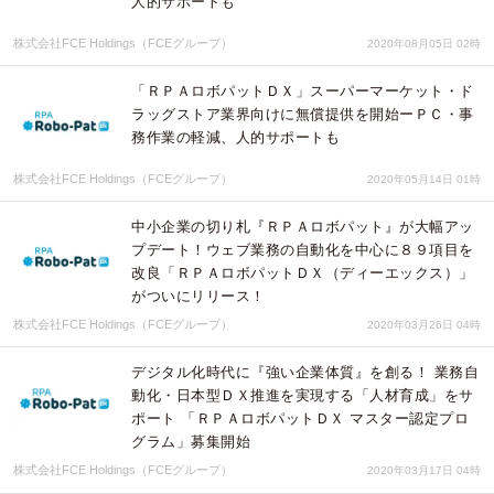
人的サポートも
株式会社FCE Holdings（FCEグループ）
2020年08月05日 02時
「ＲＰＡロボパットＤＸ」スーパーマーケット・ド
ラッグストア業界向けに無償提供を開始ーＰＣ・事
務作業の軽減、人的サポートも
株式会社FCE Holdings（FCEグループ）
2020年05月14日 01時
中小企業の切り札『ＲＰＡロボパット』が大幅アッ
プデート！ウェブ業務の自動化を中心に８９項目を
改良「ＲＰＡロボパットＤＸ（ディーエックス）」
がついにリリース！
株式会社FCE Holdings（FCEグループ）
2020年03月26日 04時
デジタル化時代に『強い企業体質』を創る！ 業務自
動化・日本型ＤＸ推進を実現する「人材育成」をサ
ポート 「ＲＰＡロボパットＤＸ マスター認定プロ
グラム」募集開始
株式会社FCE Holdings（FCEグループ）
2020年03月17日 04時