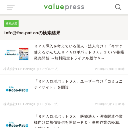
検索結果
info@fce-pat.coの検索結果
ＲＰＡ導入を考えている個人・法人向け！『今すぐ
使えるかんたんＲＰＡロボパットＤＸ』１０/９書籍
発売開始 ～無料限定トライアル版付き～
株式会社FCE Holdings（FCEグループ）
2020年09月30日 03時
「ＲＰＡロボパットＤＸ」ユーザー向け「コミュニ
ティサイト」を開設
株式会社FCE Holdings（FCEグループ）
2020年08月19日 01時
「ＲＰＡロボパットＤＸ」医療法人・医療関連企業
様向けに無償提供を開始ーＰＣ・事務作業の軽減、