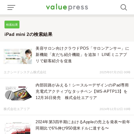
検索結果
iPad mini 2の検索結果
美容サロン向けクラウドPOS「サロンアンサー」に
新機能「友だち紹介機能」を追加！ LINEミニアプ
リで顧客紹介を促進
エクシードシステム株式会社
2025年07月15日 00時
内部回路がみえる！シースルーデザインのiPad専用
充電式アクティブなタッチペン【MS-APTP13】を
12月16日発売 株式会社エアリア
株式会社エアリア
2024年12月12日 03時
2024年第3四半期におけるAppleの売上を発表〜前年
同期比で6%伸び950億米ドルに達する〜