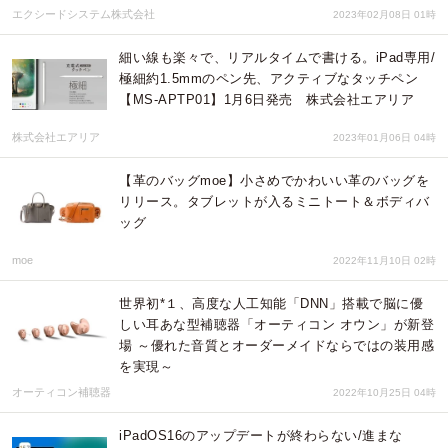
エクシードシステム株式会社
2023年02月08日 01時
細い線も楽々で、リアルタイムで書ける。iPad専用/
極細約1.5mmのペン先、アクティブなタッチペン
【MS-APTP01】1月6日発売 株式会社エアリア
株式会社エアリア
2023年01月06日 04時
【革のバッグmoe】小さめでかわいい革のバッグを
リリース。タブレットが入るミニトート＆ボディバ
ッグ
moe
2022年11月10日 02時
世界初*１、高度な人工知能「DNN」搭載で脳に優
しい耳あな型補聴器「オーティコン オウン」が新登
場 ～優れた音質とオーダーメイドならではの装用感
を実現～
オーティコン補聴器
2022年10月25日 04時
iPadOS16のアップデートが終わらない/進まな