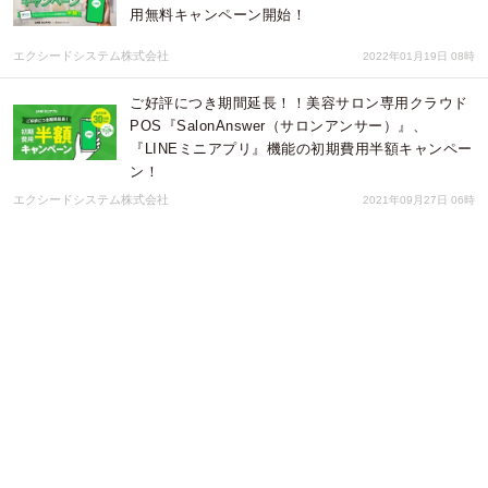
用無料キャンペーン開始！
エクシードシステム株式会社
2022年01月19日 08時
ご好評につき期間延長！！美容サロン専用クラウド
POS『SalonAnswer（サロンアンサー）』、
『LINEミニアプリ』機能の初期費用半額キャンペー
ン！
エクシードシステム株式会社
2021年09月27日 06時
★クラウドファンディング開始★
SKYBORNE「Smart Pad 2.0」ワイヤレス充電がで
きる超多機能なモバイルデスクをGREEN FUNDING
で！
株式会社Gloture
2021年07月09日 07時
​【大人気製品】「Sumataco（スマタコ）」何度で
も繰り返し使える、経済的なミニ除湿器​​を再入荷！
株式会社Gloture
2021年07月06日 02時