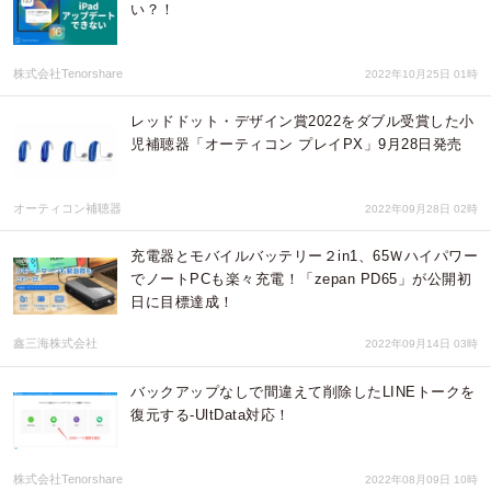
い？！
株式会社Tenorshare
2022年10月25日 01時
レッドドット・デザイン賞2022をダブル受賞した小
児補聴器「オーティコン プレイPX」9月28日発売
オーティコン補聴器
2022年09月28日 02時
充電器とモバイルバッテリー２in1、65Ｗハイパワー
でノートPCも楽々充電！「zepan PD65」が公開初
日に目標達成！
鑫三海株式会社
2022年09月14日 03時
バックアップなしで間違えて削除したLINEトークを
復元する-UltData対応！
株式会社Tenorshare
2022年08月09日 10時