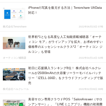
iPhoneの写真を復元する方法｜Tenorshare UltData
対応！
株式会社Tenorshare
2022年06月23日 07時
世界初*1となる高度な人工知能搭載補聴器「オーテ
ィコン モア」がラインアップを拡大、お求めやすい
価格帯のエッセンシャルクラス*2「オーティコン ジ
ルコン」も登場
オーティコン補聴器
2022年04月14日 02時
初日に応援購入ランキング8位！ 株式会社ベルクレ
ールが25000mAhの大容量ソーラーモバイルバッテ
リー「IZELL-166D」をクラウドファンディングで販
売
株式会社ベルクレール
2022年02月09日 06時
美容サロン専用クラウドPOS『SalonAnswer（サロ
ンアンサー）』、『LINEミニアプリ』機能の初期費