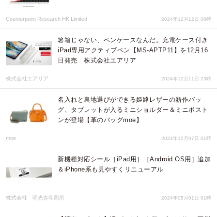
Counterpoint Research HK Limited
2024年12月12日 00時
箸箱じゃない、ペンケースなんだ。充電ケース付き
iPad専用アクティブペン【MS-APTP11】を12月16
日発売 株式会社エアリア
株式会社エアリア
2024年12月11日 23時
名入れと裏地選びができる姫路レザーの新作バッ
グ、タブレットが入るミニショルダー＆ミニボスト
ンが登場【革のバッグmoe】
moe
2024年10月07日 01時
新機種対応シール［iPad用］［Android OS用］追加
＆iPhone系も見やすくリニューアル
株式会社 明光舎印刷所
2024年05月01日 01時