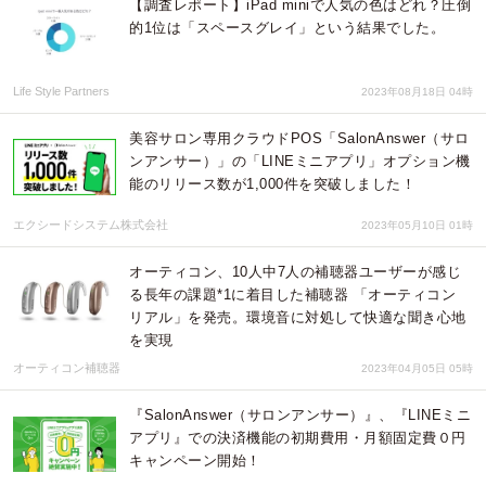
【調査レポート】iPad miniで人気の色はどれ？圧倒
的1位は「スペースグレイ」という結果でした。
Life Style Partners
2023年08月18日 04時
美容サロン専用クラウドPOS「SalonAnswer（サロ
ンアンサー）」の「LINEミニアプリ」オプション機
能のリリース数が1,000件を突破しました！
エクシードシステム株式会社
2023年05月10日 01時
オーティコン、10人中7人の補聴器ユーザーが感じ
る長年の課題*1に着目した補聴器 「オーティコン
リアル」を発売。環境音に対処して快適な聞き心地
を実現
オーティコン補聴器
2023年04月05日 05時
『SalonAnswer（サロンアンサー）』、『LINEミニ
アプリ』での決済機能の初期費用・月額固定費０円
キャンペーン開始！