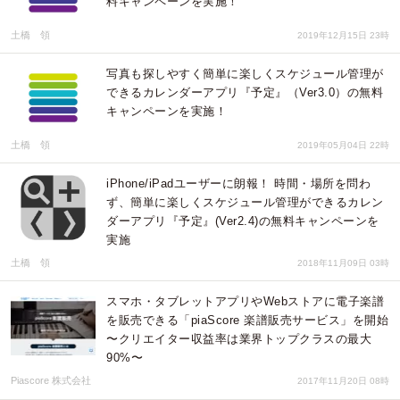
料キャンペーンを実施！
土橋 領
2019年12月15日 23時
写真も探しやすく簡単に楽しくスケジュール管理が
できるカレンダーアプリ『予定』（Ver3.0）の無料
キャンペーンを実施！
土橋 領
2019年05月04日 22時
iPhone/iPadユーザーに朗報！ 時間・場所を問わ
ず、簡単に楽しくスケジュール管理ができるカレン
ダーアプリ『予定』(Ver2.4)の無料キャンペーンを
実施
土橋 領
2018年11月09日 03時
スマホ・タブレットアプリやWebストアに電子楽譜
を販売できる「piaScore 楽譜販売サービス」を開始
〜クリエイター収益率は業界トップクラスの最大
90%〜
Piascore 株式会社
2017年11月20日 08時