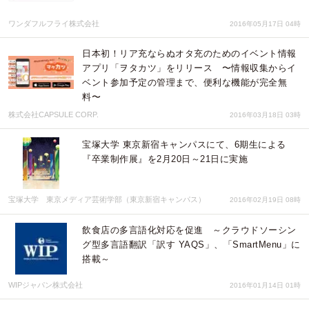
ワンダフルフライ株式会社
2016年05月17日 04時
日本初！リア充ならぬオタ充のためのイベント情報
アプリ「ヲタカツ」をリリース 〜情報収集からイ
ベント参加予定の管理まで、便利な機能が完全無
料〜
株式会社CAPSULE CORP.
2016年03月18日 03時
宝塚大学 東京新宿キャンパスにて、6期生による
『卒業制作展』を2月20日～21日に実施
宝塚大学 東京メディア芸術学部（東京新宿キャンパス）
2016年02月19日 08時
飲食店の多言語化対応を促進 ～クラウドソーシン
グ型多言語翻訳「訳す YAQS」、「SmartMenu」に
搭載～
WIPジャパン株式会社
2016年01月14日 01時