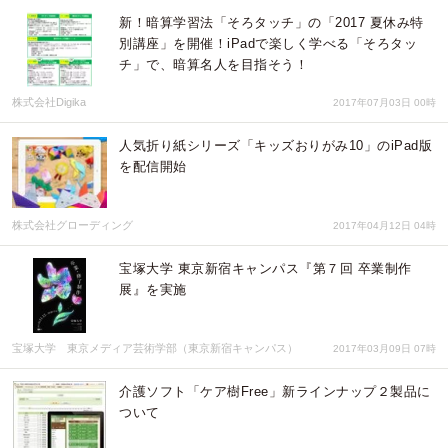
新！暗算学習法「そろタッチ」の「2017 夏休み特
別講座」を開催！iPadで楽しく学べる「そろタッ
チ」で、暗算名人を目指そう！
株式会社Digika
2017年07月03日 00時
人気折り紙シリーズ「キッズおりがみ10」のiPad版
を配信開始
株式会社グローディング
2017年04月12日 04時
宝塚大学 東京新宿キャンパス『第７回 卒業制作
展』を実施
宝塚大学 東京メディア芸術学部（東京新宿キャンパス）
2017年03月09日 07時
介護ソフト「ケア樹Free」新ラインナップ２製品に
ついて