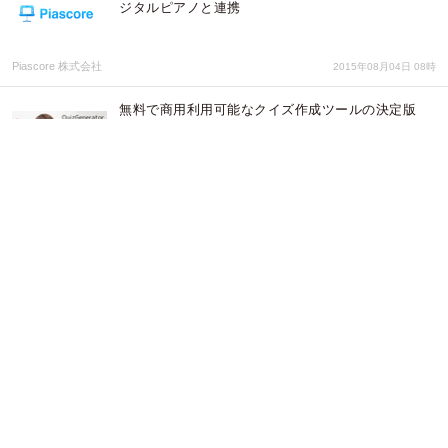
ジタルピアノと連携
Piascore 株式会社
2015年08月04日 08時
無料で商用利用可能なクイズ作成ツールの決定版
「QuizGenerator」デザインを一新した ver 4.0.0 が
公開
株式会社龍野情報システム
2015年07月29日 08時
日本初のPMS※1,2「3Bees（スリービーズ）」、
Bee診察順番表示のiPadアプリを提供開始
株式会社メディ・ウェブ
2015年05月21日 01時
100万ダウンロード突破のiOSアプリ「朗読少女」 5
周年を記念してPC・Androidでも作品提供を開始
～端末の多様化に対応、読書の楽しみを広げる～
株式会社オトバンク
2015年04月30日 07時