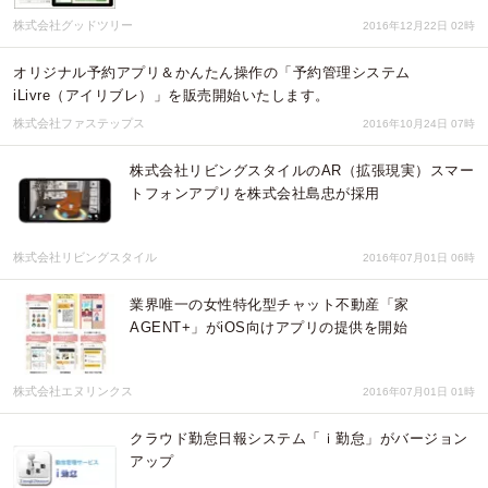
株式会社グッドツリー
2016年12月22日 02時
オリジナル予約アプリ＆かんたん操作の「予約管理システム
iLivre（アイリブレ）」を販売開始いたします。
株式会社ファステップス
2016年10月24日 07時
株式会社リビングスタイルのAR（拡張現実）スマー
トフォンアプリを株式会社島忠が採用
株式会社リビングスタイル
2016年07月01日 06時
業界唯一の女性特化型チャット不動産「家
AGENT+」がiOS向けアプリの提供を開始
株式会社エヌリンクス
2016年07月01日 01時
クラウド勤怠日報システム「ｉ勤怠」がバージョン
アップ