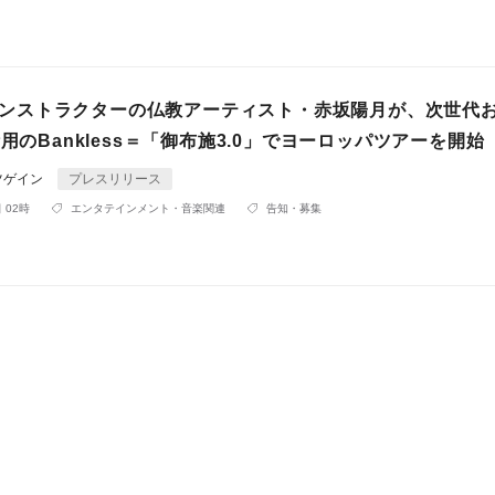
ckインストラクターの仏教アーティスト・赤坂陽月が、次世代
活用のBankless＝「御布施3.0」でヨーロッパツアーを開始
ツゲイン
プレスリリース
 02時
エンタテインメント・音楽関連
告知・募集