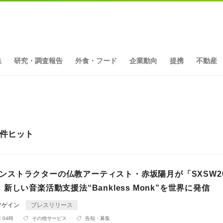
集
研究・調査報告
外食・フード
企業動向
提携
不動産
2件ヒット
ckインストラクターの仏教アーティスト・赤坂陽月が「SXSW2
新しい音楽活動支援法“Bankless Monk”を世界に発信
ツゲイン
プレスリリース
 04時
その他サービス
告知・募集