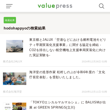
検索結果
hodohappyoの検索結果
東京都とJALUX「空港などにおける燃料電池モビリ
ティ早期実装化支援事業」に関する協定を締結 -
CO2を排出しない航空機地上支援車両実装化に向け
た実証実験を-
株式会社JALUX
2024年12月26日 01時
海洋堂の造形作家 松村しのぶが令和6年度の「文化
庁長官表彰」を受彰いたしました。
株式会社海洋堂
2024年12月11日 01時
「TOKYOエシカルマルマルシェ」に BALIISMが出
展 at GREEN SPRINGS(立川)