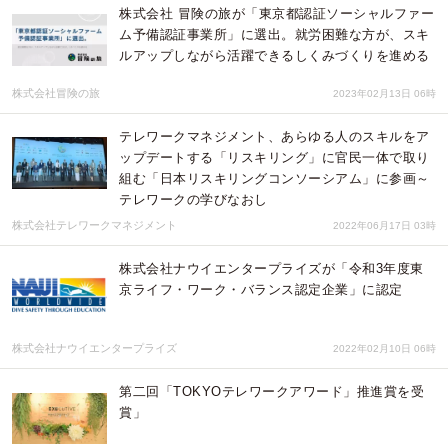
株式会社 冒険の旅が「東京都認証ソーシャルファー
ム予備認証事業所」に選出。就労困難な方が、スキ
ルアップしながら活躍できるしくみづくりを進める
株式会社冒険の旅
2023年02月13日 06時
テレワークマネジメント、あらゆる人のスキルをア
ップデートする「リスキリング」に官民一体で取り
組む「日本リスキリングコンソーシアム」に参画～
テレワークの学びなおし
株式会社テレワークマネジメント
2022年06月17日 03時
株式会社ナウイエンタープライズが「令和3年度東
京ライフ・ワーク・バランス認定企業」に認定
株式会社ナウイエンタープライズ
2022年02月10日 06時
第二回「TOKYOテレワークアワード」推進賞を受
賞」