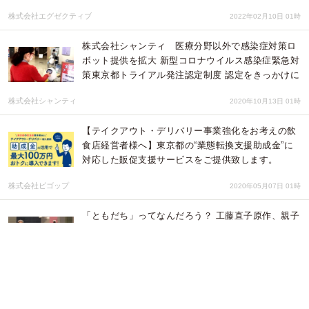
株式会社エグゼクティブ
2022年02月10日 01時
株式会社シャンティ 医療分野以外で感染症対策ロ
ボット提供を拡大 新型コロナウイルス感染症緊急対
策東京都トライアル発注認定制度 認定をきっかけに
株式会社シャンティ
2020年10月13日 01時
【テイクアウト・デリバリー事業強化をお考えの飲
食店経営者様へ】東京都の“業態転換支援助成金”に
対応した販促支援サービスをご提供致します。
株式会社ビゴップ
2020年05月07日 01時
「ともだち」ってなんだろう？ 工藤直子原作、親子
で楽しむ演劇「ねこはしる」
NPO法人アートインAsibina
2020年01月29日 01時
空間リンク「XPANDコード」がカーリングチームと