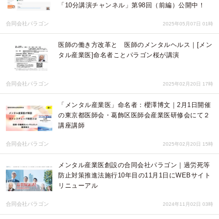
「10分講演チャンネル」第98回（前編）公開中！
合同会社パラゴン
2025年05月07日 01時
医師の働き方改革と 医師のメンタルヘルス｜[メン
タル産業医]命名者ことパラゴン桜が講演
合同会社パラゴン
2025年02月20日 17時
「メンタル産業医」命名者：櫻澤博文｜2月1日開催
の東京都医師会・葛飾区医師会産業医研修会にて２
講座講師
合同会社パラゴン
2025年02月20日 15時
メンタル産業医創設の合同会社パラゴン｜過労死等
防止対策推進法施行10年目の11月1日にWEBサイト
リニューアル
合同会社パラゴン
2024年11月02日 03時