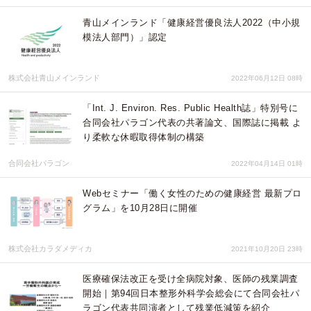
青山メインランド「健康経営優良法人2022（中小規
模法人部門）」認定
株式会社青山メインランド
2022年06月12日 08時
「Int. J. Environ. Res. Public Health誌」特別号に
合同会社パラゴン代表の共著論文、国際誌に掲載 よ
り柔軟な休暇取得体制の構築
合同会社パラゴン
2022年04月14日 01時
Webセミナー「働く女性のための健康経営 最新プロ
グラム」を10月28日に開催
株式会社カラダメディカ
2021年10月20日 23時
医療確保法改正を受け全病院対象、医師の残業調査
開始｜第94回日本整形外科学会総会にて合同会社パ
ラゴン代表共同演者として残業低減策を紹介