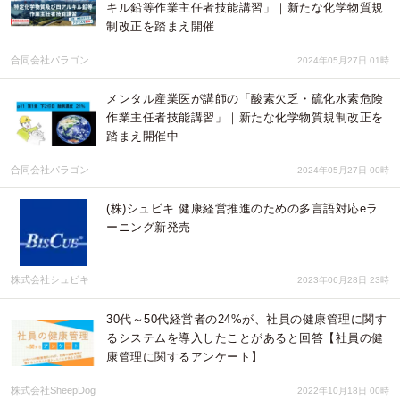
キル鉛等作業主任者技能講習」｜新たな化学物質規
制改正を踏まえ開催
合同会社パラゴン
2024年05月27日 01時
メンタル産業医が講師の「酸素欠乏・硫化水素危険
作業主任者技能講習」｜新たな化学物質規制改正を
踏まえ開催中
合同会社パラゴン
2024年05月27日 00時
(株)シュビキ 健康経営推進のための多言語対応eラ
ーニング新発売
株式会社シュビキ
2023年06月28日 23時
30代～50代経営者の24%が、社員の健康管理に関す
るシステムを導入したことがあると回答【社員の健
康管理に関するアンケート】
株式会社SheepDog
2022年10月18日 00時