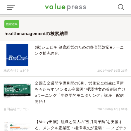
検索結果
healthmanagementの検索結果
(株)シュビキ 健康経営のための多言語対応eラーニ
ング拡充強化
株式会社シュビキ
2025年09月16日 23時
全国安全週間準備月間の6月、労働安全衛生に革新
をもたらす“メンタル産業医” 櫻澤博文の薬剤師向け
eラーニング「生物学的モニタリング」講座 配信
開始！
合同会社パラゴン
2025年06月10日 01時
【Voicy出演】組織と個人の“五月病予防”を支援す
る、メンタル産業医・櫻澤博文が登場！— ノビテク