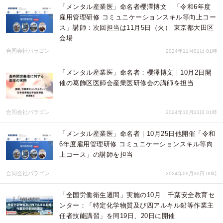
「メンタル産業医」命名者櫻澤博文｜「令和6年度
雇用管理研修 コミュニケーションスキル等向上コー
ス」講師：次回担当は11月5日（火） 東京都大田区
会場
合同会社パラゴン
2024年11月01日 01時
「メンタル産業医」命名者：櫻澤博文｜10月2日開
催の葛飾区医師会産業医研修会の講師を担当
合同会社パラゴン
2024年10月23日 01時
「メンタル産業医」命名者｜10月25日他開催「令和
6年度雇用管理研修 コミュニケーションスキル等向
上コース」の講師を担当
合同会社パラゴン
2024年09月30日 00時
「全国労働衛生週間」実施の10月｜千葉安全教育セ
ンター：「特定化学物質及び四アルキル鉛等作業主
任者技能講習」を同19日、20日に開催