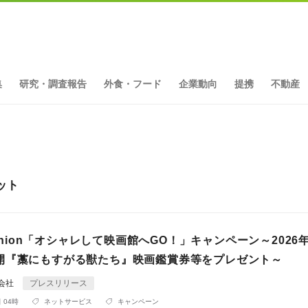
集
研究・調査報告
外食・フード
企業動向
提携
不動産
ヒット
Fashion「オシャレして映画館へGO！」キャンペーン～2026年
開『藁にもすがる獣たち』映画鑑賞券等をプレゼント～
同会社
プレスリリース
 04時
ネットサービス
キャンペーン