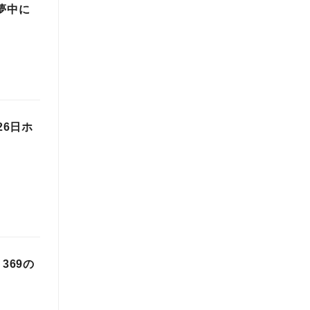
夢中に
月26日ホ
369の