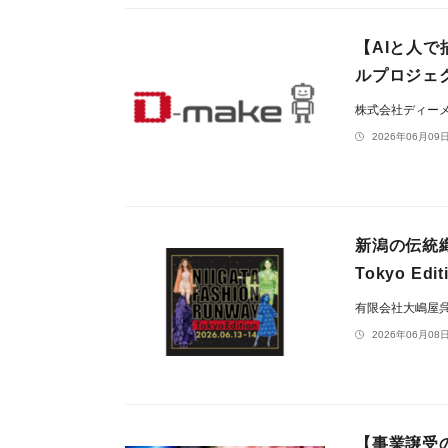
【AIと人
ルプロジェ
株式会社ディー
2026年06月09日
新潟の伝統織物
Tokyo E
有限会社大嶋屋
2026年06月08日
【事業譲受