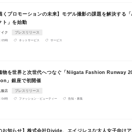
で描くプロモーションの未来】モデル撮影の課題を解決する「
クト」を始動
メイク
プレスリリース
 05時
ネットサービス
サービス
を世界と次世代へつなぐ「Niigata Fashion Runway 2
dition」銀座で初開催
呉服店
プレスリリース
 04時
ファッション・ビューティー
告知・募集
のお知らせ】株式会社Divide、エイジレスな大人女子向け