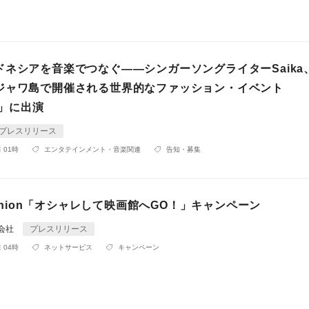
ドネシアを音楽でつなぐ――シンガーソングライターSaika
ジャワ島で開催される世界的なファッション・イベント
6」に出演
プレスリリース
 01時
エンタテインメント・音楽関連
告知・募集
Fashion「オシャレして映画館へGO！」キャンペーン
同会社
プレスリリース
 04時
ネットサービス
キャンペーン