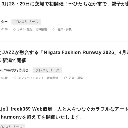
、3月28・29日に茨城で初開催！〜ひたちなか市で、親子が
〜
スター
プレスリリース
 01時
旅行・観光・地域情報
告知・募集
AZZが融合する「Niigata Fashion Runway 2026」4
ラ新潟で開催
ion Runway実行委員会
プレスリリース
 01時
エンタテインメント・音楽関連
告知・募集
.jp】freek369 Web個展 人と人をつなぐカラフルなアート
 & harmonyを超えてを開催いたします。
プレスリリース