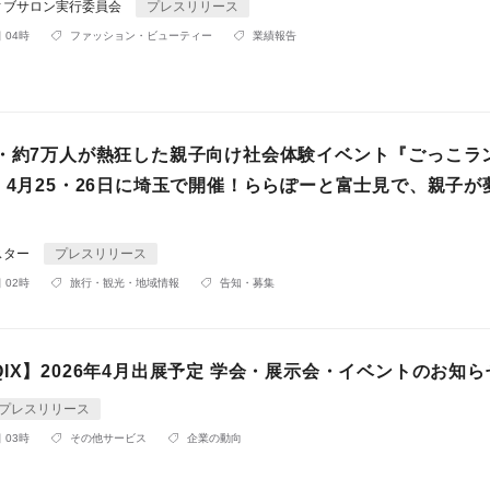
ィブサロン実行委員会
プレスリリース
 04時
ファッション・ビューティー
業績報告
所・約7万人が熱狂した親子向け社会体験イベント『ごっこラ
、4月25・26日に埼玉で開催！ららぽーと富士見で、親子が
スター
プレスリリース
 02時
旅行・観光・地域情報
告知・募集
IX】2026年4月出展予定 学会・展示会・イベントのお知ら
プレスリリース
 03時
その他サービス
企業の動向