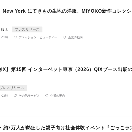
O】New York にてきもの生地の洋服、MIYOKO新作コレク
呉服店
プレスリリース
 01時
ファッション・ビューティー
企業の動向
IX】第15回 インターペット東京（2026）QIXブース出展
プレスリリース
 03時
その他サービス
企業の動向
所・約7万人が熱狂した親子向け社会体験イベント『ごっこラ