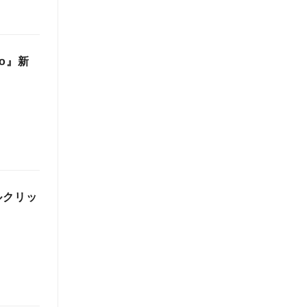
o』新
ルクリッ