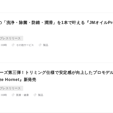
の「洗浄・除菌・防錆・潤滑」を1本で叶える『JMオイルPr
プレスリリース
 03時
その他サービス
製品
eシリーズ第三弾！トリミング仕様で安定感が向上したプロモデ
ze Hornet』新発売
プレスリリース
 03時
医療・健康
製品