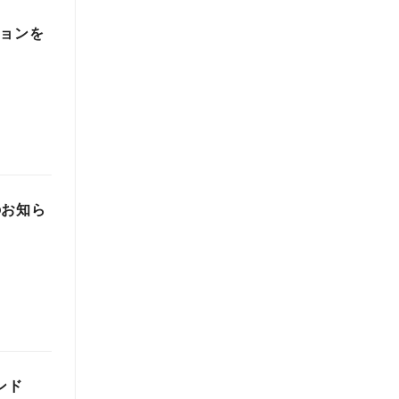
ションを
のお知ら
ンド