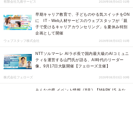
有限会社九南サービス
2026年08月04日 01時
早期キャリア教育で、子どものやる気スイッチをON
に IT・Web人材サービスのウェブスタッフが「親
子で受けるキャリアカウンセリング」を夏休み特別
企画として開催
ウェブスタッフ株式会社
2026年08月03日 01時
NTTソルマーレ AIラボ長で国内最大級のAIコミュニ
ティを運営する山門氏が語る、AI時代のリーダー
像。9月17日大阪開催【フェローズ主催】
株式会社フェローズ
2026年08月03日 00時
みんなの庭 イベント情報《8月》【MARK IS みな
とみらい】
みなとみらいPRセンター
2026年08月01日 09時
『闇金ウシジマくん』が「LINEマンガ」で全46巻分
完全無料！ 本日8月1日（土）より3日間限定