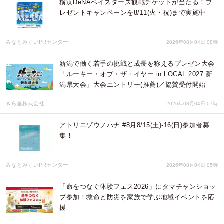
横浜DeNAベイスターズ観戦チケットが当たる！プ
レゼントキャンペーンを8/11(火・祝)まで実施中
みなとみらいPRセンター
2026年08月04日 08時
新潟で働く若手の挑戦と成長を称えるプレゼン大会
「ルーキー・オブ・ザ・イヤー in LOCAL 2027 新
潟県大会」大会エントリー(推薦)／協賛受付開始
きら星株式会社
2026年08月04日 07時
アトリエゾウノハナ #8月8/15(土)-16(日)参加者募
集！
みなとみらいPRセンター
2026年08月04日 05時
「命をつなぐ体験フェス2026」にタマチャンショッ
プ参加！救命と防災を家族で学ぶ地域イベントを応
援