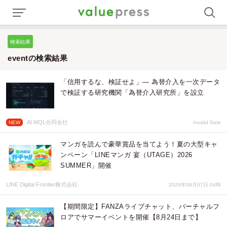
検索結果
eventの検索結果
「信用するな、検証せよ」— 為替介入を一次データ
で検証する研究機関「為替介入研究所」を設立
AI MQL合同会社
NEW
Invalid Date
マンガを読んで豪華賞品を当てよう！夏の大型キャ
ンペーン「LINEマンガ 宴（UTAGE）2026
SUMMER」開催
LINE Digital Frontier株式会社
2026年08月07日 04時
【期間限定】FANZAライブチャット、バーチャルフ
ロアでサマーイベントを開催【8月24日まで】