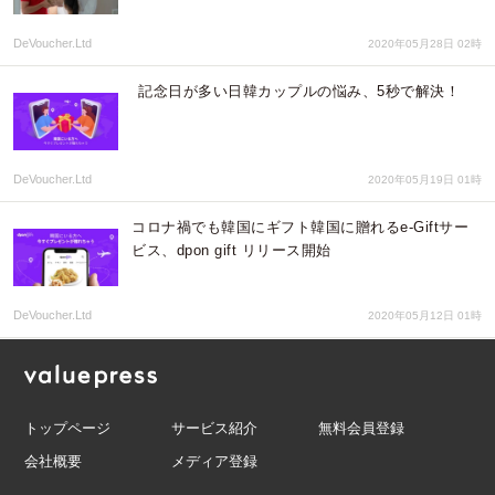
DeVoucher.Ltd
2020年05月28日 02時
記念日が多い日韓カップルの悩み、5秒で解決！
DeVoucher.Ltd
2020年05月19日 01時
コロナ禍でも韓国にギフト韓国に贈れるe-Giftサー
ビス、dpon gift リリース開始
DeVoucher.Ltd
2020年05月12日 01時
トップページ
サービス紹介
無料会員登録
会社概要
メディア登録