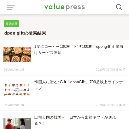
検索結果
dpon giftの検索結果
1度にコーヒー100杯！ピザ100枚！dpongift 企業向
けサービス開始
DeVoucher.Ltd
2020年06月08日 01時
韓国人に贈るeGift「dponGift」700品以上ラインナ
ップ！
DeVoucher.Ltd
2020年06月02日 02時
出前天国の韓国へ、日本から出前ギフトが送れ
る？！