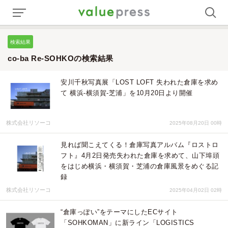
検索結果
co-ba Re-SOHKOの検索結果
安川千秋写真展「LOST LOFT 失われた倉庫を求め
て 横浜-横須賀-芝浦」を10月20日より開催
株式会社リソーコ
2025年08月20日 00時
見れば聞こえてくる！倉庫写真アルバム『ロストロ
フト』4月2日発売失われた倉庫を求めて、山下埠頭
をはじめ横浜・横須賀・芝浦の倉庫風景をめぐる記
録
株式会社リソーコ
2025年04月02日 02時
“倉庫っぽい”をテーマにしたECサイト
「SOHKOMAN」に新ライン「LOGISTICS