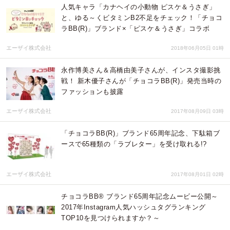
人気キャラ「カナヘイの小動物 ピスケ＆うさぎ」
と、ゆる～くビタミンB2不足をチェック！「チョコ
ラBB(R)」ブランド×「ピスケ＆うさぎ」コラボ
エーザイ株式会社
2018年06月05日 01時
永作博美さん＆高橋由美子さんが、インスタ撮影挑
戦！ 新木優子さんが「チョコラBB(R)」発売当時の
ファッションも披露
エーザイ株式会社
2017年08月09日 03時
「チョコラBB(R)」ブランド65周年記念、下駄箱ブ
ースで65種類の「ラブレター」を受け取れる!?
エーザイ株式会社
2017年08月01日 02時
チョコラBB® ブランド65周年記念ムービー公開～
2017年Instagram人気ハッシュタグランキング
TOP10を見つけられますか？～