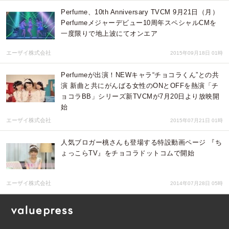
Perfume、10th Anniversary TVCM 9月21日（月）
Perfumeメジャーデビュー10周年スペシャルCMを
一度限りで地上波にてオンエア
エーザイ株式会社
2015年09月18日 01時
Perfumeが出演！NEWキャラ“チョコラくん”との共
演 新曲と共にがんばる女性のONとOFFを熱演「チ
ョコラBB」シリーズ新TVCMが7月20日より放映開
始
エーザイ株式会社
2015年07月21日 01時
人気ブロガー桃さんも登場する特設動画ページ 『ち
ょっこらTV』をチョコラドットコムで開始
エーザイ株式会社
2014年07月28日 05時