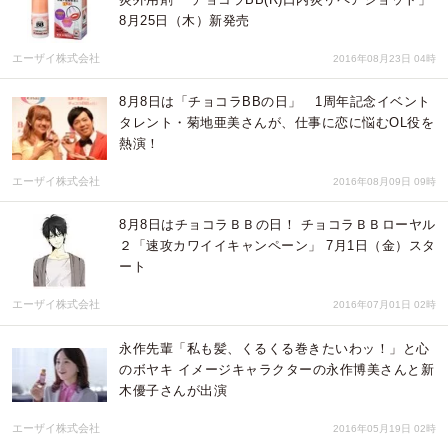
8月25日（木）新発売
エーザイ株式会社
2016年08月23日 04時
8月8日は「チョコラBBの日」 1周年記念イベント
タレント・菊地亜美さんが、仕事に恋に悩むOL役を
熱演！
エーザイ株式会社
2016年08月09日 09時
8月8日はチョコラＢＢの日！ チョコラＢＢローヤル
２「速攻カワイイキャンペーン」 7月1日（金）スタ
ート
エーザイ株式会社
2016年07月01日 02時
永作先輩「私も髪、くるくる巻きたいわッ！」と心
のボヤキ イメージキャラクターの永作博美さんと新
木優子さんが出演
エーザイ株式会社
2016年05月19日 02時