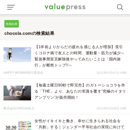
検索結果
chocola.comの検索結果
【1年前よりからだの疲れを感じる人が増加】長引
くコロナ禍で友人との時間、運動量・筋力が減少～
緊急事態宣言解除後やってみたいことは「国内旅
行」が断然トップ!!～
HAPPY WOMAN実行委員会
2021年07月07日 03時
【毎週土曜日90秒で即完売】のガトーショコラを作
る「THE」より、あなたの常識を覆す”究極のイタリ
アンプリン”が販売開始！
株式会社ORIGINALS
2021年03月09日 03時
女性がイキイキと働き、幸せに生きられる社会を
「共創」する｜ジェンダー平等社会の実現に向けて