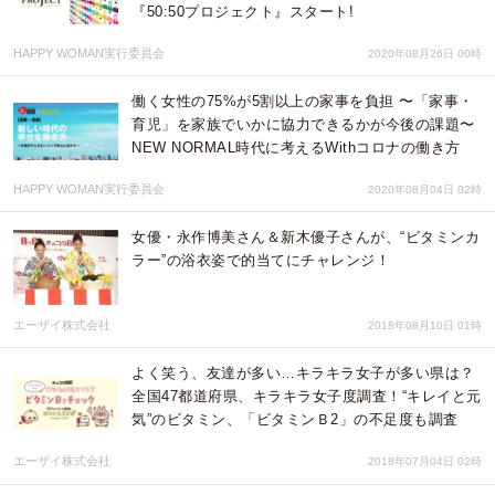
『50:50プロジェクト』スタート!
HAPPY WOMAN実行委員会
2020年08月26日 00時
働く女性の75%が5割以上の家事を負担 〜「家事・
育児」を家族でいかに協力できるかが今後の課題〜
NEW NORMAL時代に考えるWithコロナの働き方
HAPPY WOMAN実行委員会
2020年08月04日 02時
女優・永作博美さん＆新木優子さんが、“ビタミンカ
ラー”の浴衣姿で的当てにチャレンジ！
エーザイ株式会社
2018年08月10日 01時
よく笑う、友達が多い…キラキラ女子が多い県は？
全国47都道府県、キラキラ女子度調査！“キレイと元
気”のビタミン、「ビタミンＢ2」の不足度も調査
エーザイ株式会社
2018年07月04日 02時