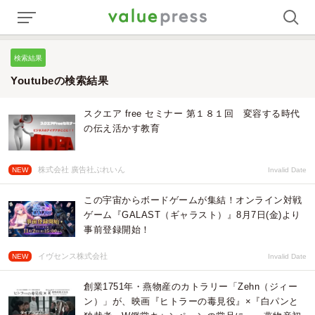
検索結果
Youtubeの検索結果
スクエア free セミナー 第１８１回 変容する時代
の伝え活かす教育
株式会社 廣告社ぶれいん
NEW
Invalid Date
この宇宙からボードゲームが集結！オンライン対戦
ゲーム『GALAST（ギャラスト）』8月7日(金)より
事前登録開始！
イヴセンス株式会社
NEW
Invalid Date
創業1751年・燕物産のカトラリー「Zehn（ジィー
ン）」が、映画『ヒトラーの毒見役』×『白パンと