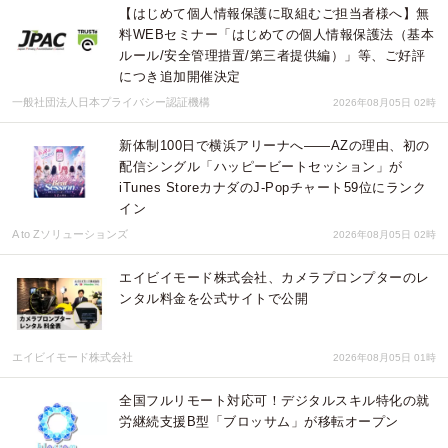
【はじめて個人情報保護に取組むご担当者様へ】無
料WEBセミナー「はじめての個人情報保護法（基本
ルール/安全管理措置/第三者提供編）」等、ご好評
につき追加開催決定
一般社団法人日本プライバシー認証機構
2026年08月05日 02時
新体制100日で横浜アリーナへ――AZの理由、初の
配信シングル「ハッピービートセッション」が
iTunes StoreカナダのJ-Popチャート59位にランク
イン
A to Zソリューションズ
2026年08月05日 02時
エイビイモード株式会社、カメラプロンプターのレ
ンタル料金を公式サイトで公開
エイビイモード株式会社
2026年08月05日 01時
全国フルリモート対応可！デジタルスキル特化の就
労継続支援B型「ブロッサム」が移転オープン