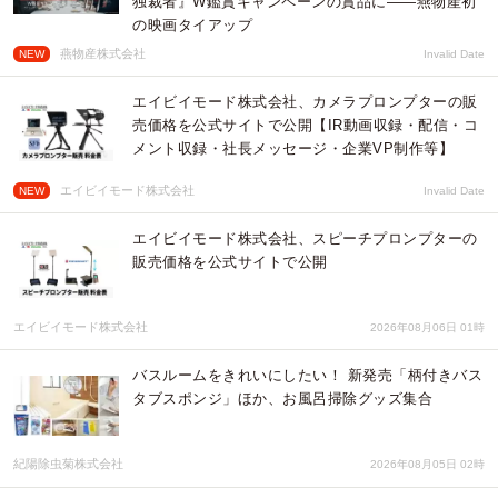
独裁者』W鑑賞キャンペーンの賞品に——燕物産初
の映画タイアップ
燕物産株式会社
NEW
Invalid Date
エイビイモード株式会社、カメラプロンプターの販
売価格を公式サイトで公開【IR動画収録・配信・コ
メント収録・社長メッセージ・企業VP制作等】
エイビイモード株式会社
NEW
Invalid Date
エイビイモード株式会社、スピーチプロンプターの
販売価格を公式サイトで公開
エイビイモード株式会社
2026年08月06日 01時
バスルームをきれいにしたい！ 新発売「柄付きバス
タブスポンジ」ほか、お風呂掃除グッズ集合
紀陽除虫菊株式会社
2026年08月05日 02時