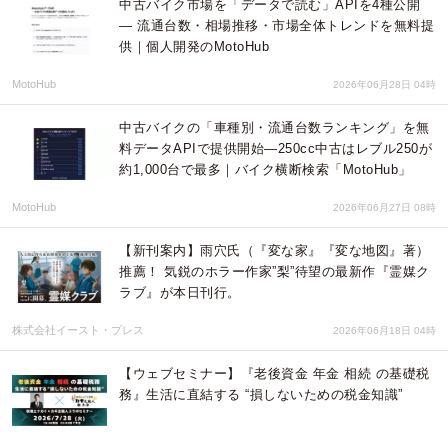
中古バイク市場を「データで読む」APIを4種公開
― 流通台数・相場推移・市場全体トレンドを無料提
供｜個人開発のMotoHub
MotoHub
2026年06月28日 04時
中古バイクの「車種別・流通台数ランキング」を無
料データAPIで提供開始―250cc中古はレブル250が
約1,000台で最多｜バイク横断検索「MotoHub」
MotoHub
2026年06月27日 08時
【新刊案内】雨穴氏（『変な家』『変な地図』著）
推薦！ 気鋭のホラー作家”梨”待望の最新作『霊媒ク
ラブ』が本日刊行。
株式会社イースト・プレス
2026年06月18日 04時
【ウェブセミナー】『老後資金 年金 相続 の基礎税
務』生活に直結する “損しないための税金知識”