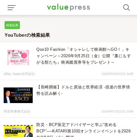
検索結果
YouTuberの検索結果
Qoo10 Fashion「オシャレして映画館へGO！」キ
ャンペーン～2026年9月25日（金）公開『藁にもす
がる獣たち』映画鑑賞券等をプレゼント～
eBay Japan合同会社
2026年08月03日 04時
【長崎開催】ドルと原油と世界経済 -混迷の世界情
勢を読み解く-
岡安商事株式会社
2026年07月22日 02時
防災・BCP策定アドバイザーと学ぶ“攻める
BCP”──KATARI第10回オンラインイベントを2026