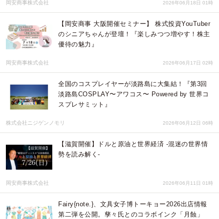
岡安商事株式会社
2026年06月18日 01時
【岡安商事 大阪開催セミナー】 株式投資YouTuber
のシニアちゃんが登壇！『楽しみつつ増やす！株主
優待の魅力』
岡安商事株式会社
2026年06月17日 02時
全国のコスプレイヤーが淡路島に大集結！『第3回
淡路島COSPLAY〜アワコス〜 Powered by 世界コ
スプレサミット』
株式会社ニジゲンノモリ
2026年06月12日 06時
【滋賀開催】ドルと原油と世界経済 -混迷の世界情
勢を読み解く-
岡安商事株式会社
2026年06月11日 01時
Fairy{note.}、文具女子博トーキョー2026出店情報
第二弾を公開。孳々氏とのコラボインク「月蝕」