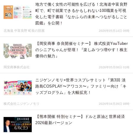
地方で働く女性の可能性を広げる！北海道中富良野
町で、町で就業できるかもしれない100職業を可視
化した電子書籍『なかふらの未来へつながるしごと
図鑑』を公開！
北海道 中富良野 町長の部屋
2026年05月14日 06時
【岡安商事 奈良開催セミナー】 株式投資YouTuber
のシニアちゃんが登壇！『楽しみつつ増やす！株主
優待の魅力』
岡安商事株式会社
2026年05月08日 01時
ニジゲンノモリ×世界コスプレサミット『第3回 淡
路島COSPLAY〜アワコス〜』ファミリー向け「キ
ッズプログラム」を大幅拡充！
株式会社ニジゲンノモリ
2026年04月28日 08時
【熊本開催 特別セミナー】ドルと原油と世界経済
2026最新バージョン