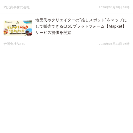
岡安商事株式会社
2026年04月28日 02時
地元民やクリエイターの"推しスポット"をマップに
して販売できるCtoCプラットフォーム【Mapket】
サービス提供を開始
合同会社Aprire
2026年04月21日 05時
【ドスパラ】生成AI作品の著作権から見落としがち
な注意点まで 弁護士が解説する AI制作物に関す
る法的実務知識 5月18日(月) 20時より開催 参加
者募集中
株式会社サードウェーブ ドスパラ
2026年04月20日 02時
【山梨・甲府】総重量約2.23kg、漫画（マンガ）に
出てくる“あの肉”を再現した巨大骨付き塊肉「宴肉
（うたげにく）」が4月20日登場
山梨ニュース～YAMANASHI NEWS～
2026年04月19日 03時
【松山開催 特別セミナー】ドルと原油と世界経済