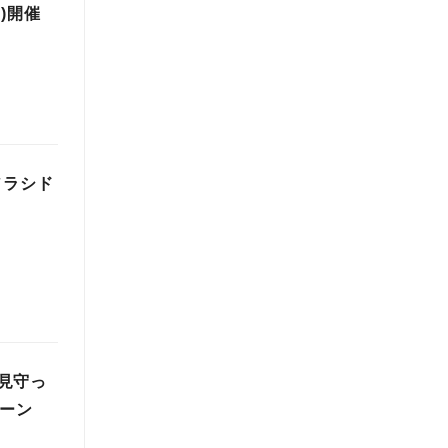
)開催
 ソラシド
見守っ
ペーン