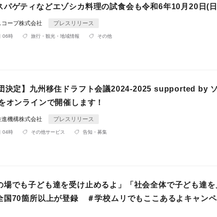
パゲティなどエゾシカ料理の試食会も令和6年10月20日(日
スコープ株式会社
プレスリリース
 06時
旅行・観光・地域情報
その他
決定】九州移住ドラフト会議2024-2025 supported by
式をオンラインで開催します！
推進機構株式会社
プレスリリース
 04時
その他サービス
告知・募集
の場でも子ども達を受け止めるよ」「社会全体で子ども達を
全国70箇所以上が登録 ＃学校ムリでもここあるよキャン