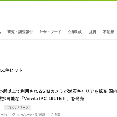
集
研究・調査報告
外食・フード
企業動向
提携
不動産
151件ヒット
00か所以上で利用されるSIMカメラが対応キャリアを拡充 国
可能な「Viewla IPC-16LTEⅡ」を発売
社
プレスリリース
 06時
コンピュータ・通信機器
製品