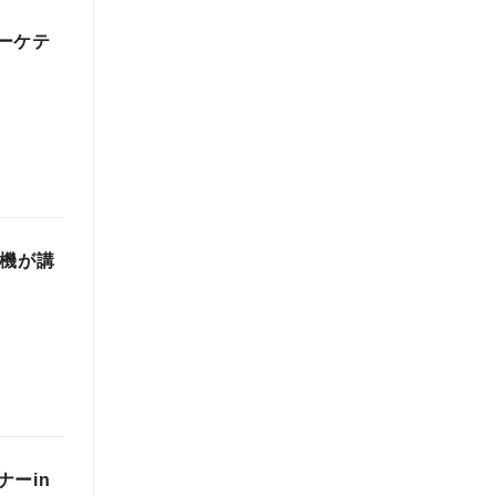
マーケテ
工機が講
ーin