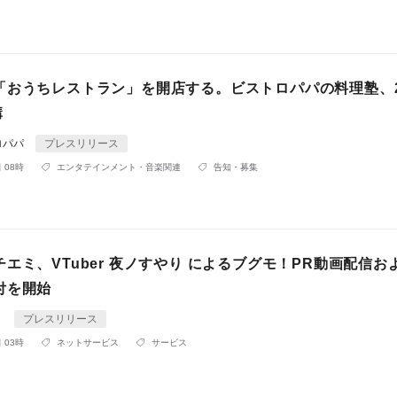
「おうちレストラン」を開店する。ビストロパパの料理塾、2
講
ロパパ
プレスリリース
 08時
エンタテインメント・音楽関連
告知・募集
エミ、VTuber 夜ノすやり によるブグモ！PR動画配信お
付を開始
ミ
プレスリリース
 03時
ネットサービス
サービス