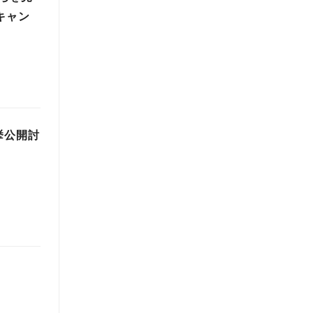
キャン
挙公開討
す