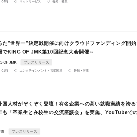
 04時
ネットサービス
告知・募集
るた”世界一”決定戦開催に向けクラウドファンディング開始
でKING OF JMK第10回記念大会開催～
 OF JMK
プレスリリース
 01時
エンタテインメント・音楽関連
告知・募集
外国人材がぞくぞく登壇！有名企業への高い就職実績を誇る
年も「卒業生と在校生の交流座談会」を実施、YouTubeで
学園
プレスリリース