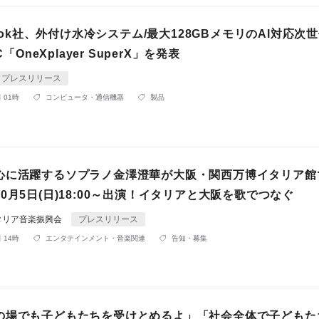
tbook社、外付け水冷システム/最大128GBメモリのAI対応次
C「OneXplayer SuperX」を発表
プレスリリース
 01時
コンピュータ・通信機器
製品
心に活躍するソプラノ金澤澄華が大阪・関西万博イタリア館
0月5日(日)18:00～出演！イタリアと大阪を歌でつなぐ
タリア音楽振興会
プレスリリース
 14時
エンタテインメント・音楽関連
告知・募集
の場でも子どもたちを受けとめるよ」「社会全体で子どもた