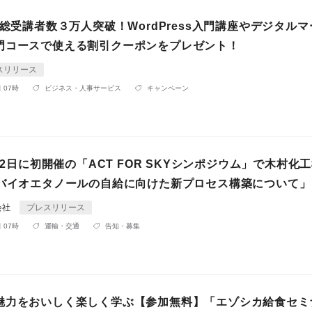
の総受講者数３万人突破！WordPress入門講座やデジタル
門コースで使える割引クーポンをプレゼント！
スリリース
 07時
ビジネス・人事サービス
キャンペーン
2月2日に初開催の「ACT FOR SKYシンポジウム」で木村化
用バイオエタノールの自給に向けた新プロセス構築について」
会社
プレスリリース
 07時
運輸・交通
告知・募集
魅力をおいしく楽しく学ぶ【参加無料】「エゾシカ給食セミナ