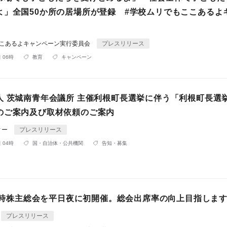
よ」全国50か所の居場所が登録 #学校ムリでもここあるよ
ここあるよキャンペーン実行委員会
プレスリリース
 06時
教育
キャンペーン
人 茨城南青年会議所 主催利根町長選挙に伴う「利根町長選
のご案内及び取材依頼のご案内
ィー
プレスリリース
 04時
国・自治体・公共機関
告知・募集
、定時株主総会を平日夜に初開催。総会出席率の向上目指しま
プレスリリース