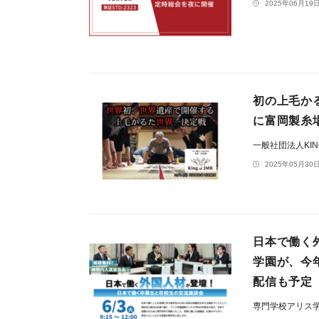
2025年06月19日
初の上毛か
に富岡製糸場
一般社団法人KING
2025年05月30日
日本で働く
学園が、今
配信も予定
専門学校アリス