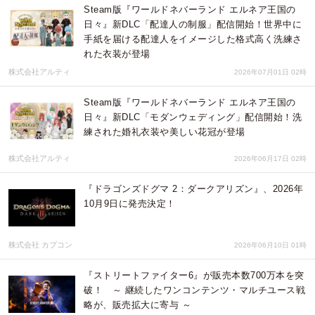
Steam版『ワールドネバーランド エルネア王国の
日々』新DLC「配達人の制服」配信開始！世界中に
手紙を届ける配達人をイメージした格式高く洗練さ
れた衣装が登場
株式会社アルティ
2026年07月01日 02時
Steam版『ワールドネバーランド エルネア王国の
日々』新DLC「モダンウェディング」配信開始！洗
練された婚礼衣装や美しい花冠が登場
株式会社アルティ
2026年06月17日 02時
『ドラゴンズドグマ 2：ダークアリズン』、2026年
10月9日に発売決定！
株式会社 カプコン
2026年06月10日 01時
『ストリートファイター6』が販売本数700万本を突
破！ ～ 継続したワンコンテンツ・マルチユース戦
略が、販売拡大に寄与 ～