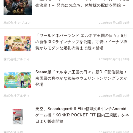
売決定！～ 発売に先立ち、体験版の配信を開始 ～
株式会社 カプコン
2026年06月03日 01時
『ワールドネバーランド エルネア王国の日々』6月
の新作DLCラインナップを公開。可愛いドーナツ衣
装からモダンな婚礼衣装まで続々登場
株式会社アルティ
2026年06月01日 01時
Steam版『エルネア王国の日々』新DLC配信開始！
南国風の爽やかな衣装やウェリントンサングラスが
登場
株式会社アルティ
2026年05月20日 02時
天空、Snapdragon® 8 Elite搭載の6インチAndroid
ゲーム機「KONKR POCKET FIT 国内正規版」を本
日より販売開始
株式会社天空
2026年05月18日 02時