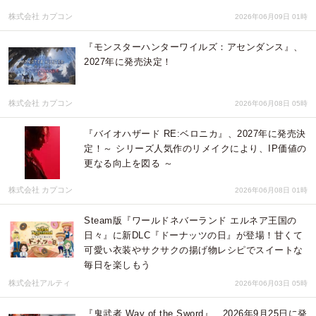
株式会社 カプコン
2026年06月09日 01時
『モンスターハンターワイルズ：アセンダンス』、
2027年に発売決定！
株式会社 カプコン
2026年06月08日 05時
『バイオハザード RE:ベロニカ』、2027年に発売決
定！～ シリーズ人気作のリメイクにより、IP価値の
更なる向上を図る ～
株式会社 カプコン
2026年06月08日 01時
Steam版『ワールドネバーランド エルネア王国の
日々』に新DLC『ドーナッツの日』が登場！甘くて
可愛い衣装やサクサクの揚げ物レシピでスイートな
毎日を楽しもう
株式会社アルティ
2026年06月03日 05時
『鬼武者 Way of the Sword』、2026年9月25日に発