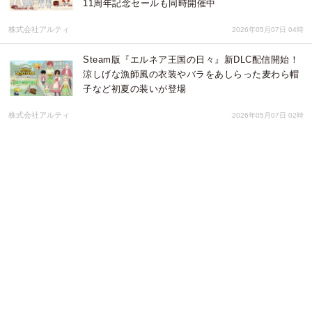
11周年記念セールも同時開催中
株式会社アルティ
2026年05月07日 04時
Steam版『エルネア王国の日々』新DLC配信開始！
涼しげな漁師風の衣装やバラをあしらった麦わら帽
子など初夏の装いが登場
株式会社アルティ
2026年05月07日 02時
天空、Snapdragon® 8 Elite搭載の6インチAndroid
ゲーム機「KONKR POCKET FIT 国内正規版」を5
月15日に発売
株式会社天空
2026年04月28日 02時
Switch版『エルネア王国の日々』が51%OFFの
1,980円に！生誕11周年を記念した期間限定セール
を4月24日より開催
株式会社アルティ
2026年04月24日 01時