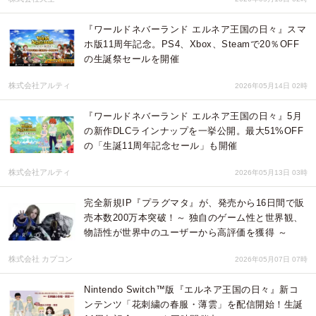
『ワールドネバーランド エルネア王国の日々』スマ
ホ版11周年記念。PS4、Xbox、Steamで20％OFF
の生誕祭セールを開催
株式会社アルティ
2026年05月14日 02時
『ワールドネバーランド エルネア王国の日々』5月
の新作DLCラインナップを一挙公開。最大51%OFF
の「生誕11周年記念セール」も開催
株式会社アルティ
2026年05月13日 03時
完全新規IP『プラグマタ』が、発売から16日間で販
売本数200万本突破！～ 独自のゲーム性と世界観、
物語性が世界中のユーザーから高評価を獲得 ～
株式会社 カプコン
2026年05月07日 07時
Nintendo Switch™版『エルネア王国の日々』新コ
ンテンツ「花刺繍の春服・薄雲」を配信開始！生誕