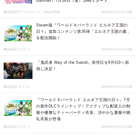
summer』7月24日（金）19時スタート
株式会社サードウェーブ GALLERIA
2026年07月21日 02時
Steam版『ワールドネバーランド エルネア王国の
日々』追加コンテンツ第35弾「エルネア王国の夏」
を配信開始！
株式会社アルティ
2026年07月15日 02時
『鬼武者 Way of the Sword』発売日を9月4日へ前
倒し決定！
株式会社 カプコン
2026年07月02日 01時
『ワールドネバーランド エルネア王国の日々』7月
の新作DLCラインナップ！アクティブな配達人の制
服や優雅なティーパーティ衣装、涼やかな夏服や婚
礼衣装が登場
株式会社アルティ
2026年07月01日 03時